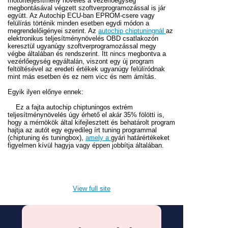
motorteljesítmény növelés a vezérlőegység
megbontásával végzett szoftverprogramozással is jár
együtt. Az Autochip ECU-ban EPROM-csere vagy
felülírás történik minden esetben egydi módon a
megrendelőigényei szerint. Az
autochip chiptuningnál
az
elektronikus teljesítménynövelés OBD csatlakozón
keresztül ugyanúgy szoftverprogramozással megy
végbe általában és rendszerint. Itt nincs megbontva a
vezérlőegység egyáltalán, viszont egy új program
feltöltésével az eredeti értékek ugyanúgy felülíródnak
mint más esetben és ez nem vicc és nem ámítás.
Egyik ilyen előnye ennek:
Ez a fajta autochip chiptuningos extrém
teljesítménynövelés úgy érhető el akár 35% fölötti is,
hogy a mérnökök által kifejlesztett és behatárolt program
hajtja az autót egy egyedileg írt tuning programmal
(chiptuning és tuningbox),
amely a
gyári határértékeket
figyelmen kívül hagyja vagy éppen jobbítja általában.
View full site