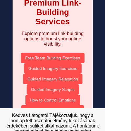
Premium Link-
Building
Services
Explore premium link-building
options to boost your online
visibility.
Free Team Building Exercises
Guided Imagery Exercises
Guided Imagery Relaxation
Guided Imagery Scripts
How to Control Emotions
The Importance of Motivation
Kedves Látogató! Tájékoztatjuk, hogy a
honlap felhasználói élmény fokozásának
Inspirational Quotes for the Day
érdekében sütiket alkalmazunk. A honlapunk