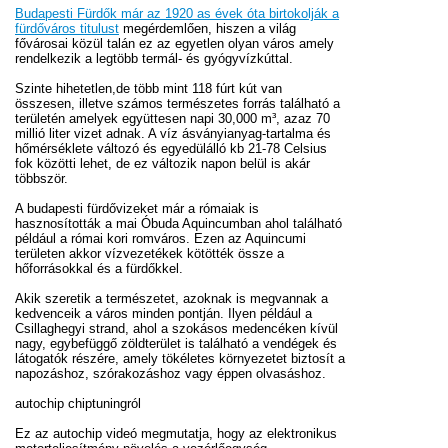
Budapesti Fürdők már az 1920 as évek óta birtokolják a
fürdőváros titulust
megérdemlően, hiszen a világ
fővárosai közül talán ez az egyetlen olyan város amely
rendelkezik a legtöbb termál- és gyógyvízkúttal.
Szinte hihetetlen,de több mint 118 fúrt kút van
összesen, illetve számos természetes forrás található a
területén amelyek együttesen napi 30,000 m³, azaz 70
millió liter vizet adnak. A víz ásványianyag-tartalma és
hőmérséklete változó és egyedülálló kb 21-78 Celsius
fok közötti lehet, de ez változik napon belül is akár
többször.
A budapesti fürdővizeket már a rómaiak is
hasznosították a mai Óbuda Aquincumban ahol található
például a római kori romváros. Ezen az Aquincumi
területen akkor vízvezetékek kötötték össze a
hőforrásokkal és a fürdőkkel.
Akik szeretik a természetet, azoknak is megvannak a
kedvenceik a város minden pontján. Ilyen például a
Csillaghegyi strand, ahol a szokásos medencéken kívül
nagy, egybefüggő zöldterület is található a vendégek és
látogatók részére, amely tökéletes környezetet biztosít a
napozáshoz, szórakozáshoz vagy éppen olvasáshoz.
autochip chiptuningról
Ez az autochip videó megmutatja, hogy az elektronikus