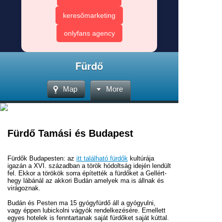
keresőmarketing
onlyfans agency
Fürdő
Map
More
Fürdő Tamási és Budapest
Fürdők Budapesten: az
itt található fürdők
kultúrája
igazán a XVI. században a török hódoltság idején lendült
fel. Ekkor a törökök sorra építették a fürdőket a Gellért-
hegy lábánál az akkori Budán amelyek ma is állnak és
virágoznak.
Budán és Pesten ma 15 gyógyfürdő áll a gyógyulni,
vagy éppen lubickolni vágyók rendelkezésére. Emellett
egyes hotelek is fenntartanak saját fürdőket saját kúttal.