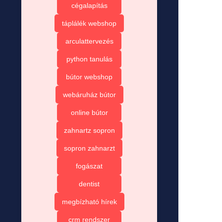
cégalapítás
táplálék webshop
arculattervezés
python tanulás
bútor webshop
webáruház bútor
online bútor
zahnartz sopron
sopron zahnarzt
fogászat
dentist
megbízható hírek
crm rendszer