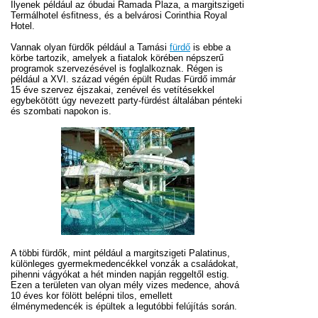
Ilyenek például az óbudai Ramada Plaza, a margitszigeti
Termálhotel ésfitness, és a belvárosi Corinthia Royal
Hotel.
Vannak olyan fürdők például a Tamási
fürdő
is ebbe a
körbe tartozik, amelyek a fiatalok körében népszerű
programok szervezésével is foglalkoznak. Régen is
például a XVI. század végén épült Rudas Fürdő immár
15 éve szervez éjszakai, zenével és vetítésekkel
egybekötött úgy nevezett party-fürdést általában pénteki
és szombati napokon is.
A többi fürdők, mint például a margitszigeti Palatinus,
különleges gyermekmedencékkel vonzák a családokat,
pihenni vágyókat a hét minden napján reggeltől estig.
Ezen a területen van olyan mély vizes medence, ahová
10 éves kor fölött belépni tilos, emellett
élménymedencék is épültek a legutóbbi felújítás során.