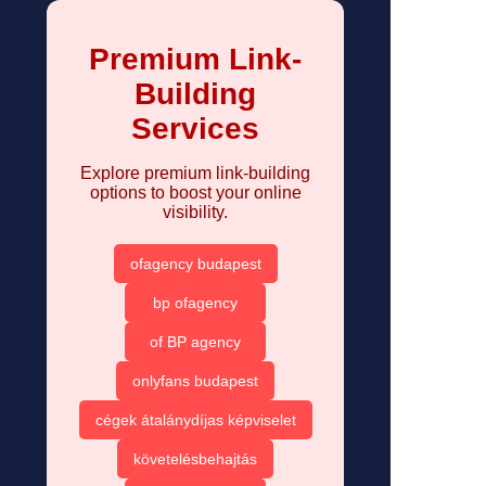
Premium Link-
Building
Services
Explore premium link-building
options to boost your online
visibility.
ofagency budapest
bp ofagency
of BP agency
onlyfans budapest
cégek átalánydíjas képviselet
követelésbehajtás