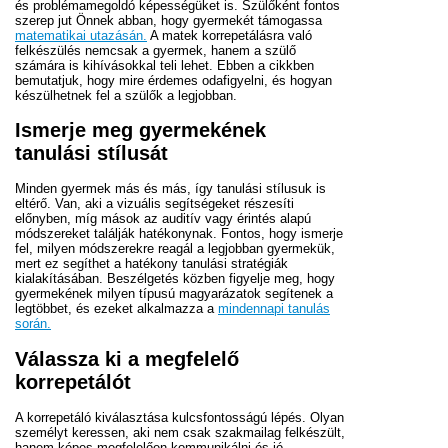
és problémamegoldó képességüket is. Szülőként fontos
szerep jut Önnek abban, hogy gyermekét támogassa
matematikai utazásán.
A matek korrepetálásra való
felkészülés nemcsak a gyermek, hanem a szülő
számára is kihívásokkal teli lehet. Ebben a cikkben
bemutatjuk, hogy mire érdemes odafigyelni, és hogyan
készülhetnek fel a szülők a legjobban.
Ismerje meg gyermekének
tanulási stílusát
Minden gyermek más és más, így tanulási stílusuk is
eltérő. Van, aki a vizuális segítségeket részesíti
előnyben, míg mások az auditív vagy érintés alapú
módszereket találják hatékonynak. Fontos, hogy ismerje
fel, milyen módszerekre reagál a legjobban gyermekük,
mert ez segíthet a hatékony tanulási stratégiák
kialakításában. Beszélgetés közben figyelje meg, hogy
gyermekének milyen típusú magyarázatok segítenek a
legtöbbet, és ezeket alkalmazza a
mindennapi tanulás
során.
Válassza ki a megfelelő
korrepetálót
A korrepetáló kiválasztása kulcsfontosságú lépés. Olyan
személyt keressen, aki nem csak szakmailag felkészült,
hanem képes megfelelően kommunikálni és jó