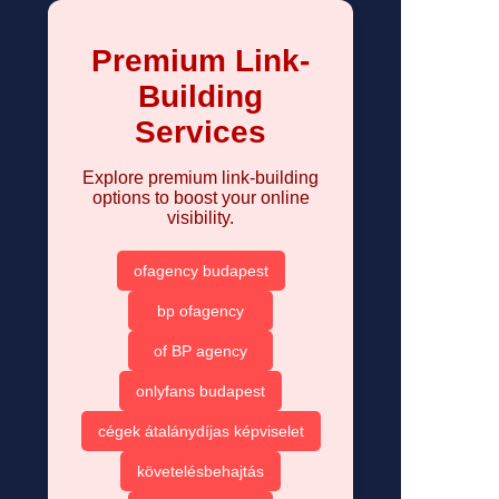
Premium Link-
Building
Services
Explore premium link-building
options to boost your online
visibility.
ofagency budapest
bp ofagency
of BP agency
onlyfans budapest
cégek átalánydíjas képviselet
követelésbehajtás