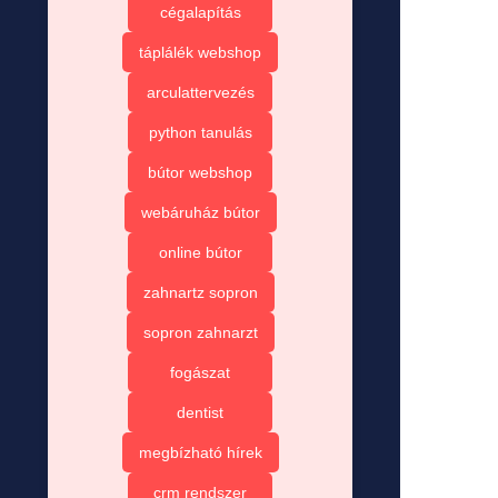
cégalapítás
táplálék webshop
arculattervezés
python tanulás
bútor webshop
webáruház bútor
online bútor
zahnartz sopron
sopron zahnarzt
fogászat
dentist
megbízható hírek
crm rendszer