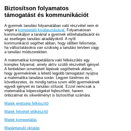
Biztosítson folyamatos
támogatást és kommunikációt
A gyermek tanulási folyamatában való részvétel nem ér
véget a
korrepetáló kiválasztásával.
Folyamatosan
kommunikáljon a tanárral a gyermek előrehaladásáról és
az esetleges tanulási akadályokról. A nyílt
kommunikáció segíthet abban, hogy időben felismerje,
ha változtatásokra van szükség a tanulási tervben vagy
a tanulási módszerekben.
A matematikai korrepetálásra való felkészülés egy
komplex folyamat, amely aktív szülői részvételt igényel.
A fentiekben ismertetett lépések segíthetnek abban,
hogy gyermekének a lehető legjobb támogatást nyújtsa
a matematika tanulása során. Legyen türelmes és
következetes, és mindig tartsa szem előtt gyermekének
egyedi igényeit és tanulási stílusát. Ezzel nemcsak a
matematikai képességeket fejlesztheti, hanem
önbizalmat és sikerélményt is biztosíthat számára.
Matek érettségi felkészítő
Matek felvételi előkészítő
Matek korrepetálás
Magántanuló oktatás