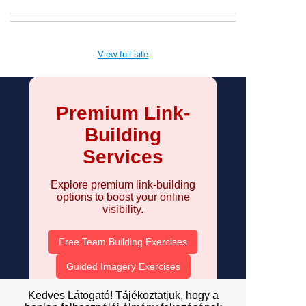
View full site
Premium Link-
Building
Services
Explore premium link-building
options to boost your online
visibility.
Free Team Building Exercises
Guided Imagery Exercises
Guided Imagery Relaxation
Kedves Látogató! Tájékoztatjuk, hogy a