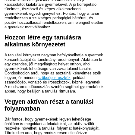
kapcsolatot kialakítani gyermekével. A jó korrepetáló
türelmes, ösztönző és képes alkalmazkodni
gyermekének egyedi igényeihez. Fontos, hogy a tanár
rendelkezzen a szükséges pedagógiai háttérrel, és
pozitív hozzáállással rendelkezzen, ami elengedhetetlen
a gyerekek motiválásához.
Hozzon létre egy tanulásra
alkalmas környezetet
A tanulási környezet nagyban befolyásolhatja a gyermek
koncentrációját és tanulmányi eredményeit. Alakítson ki
egy csendes, jól megvilágított helyet otthon, ahol
gyermekének lehetősége van zavartalanul tanulni.
Gondoskodjon arról, hogy az asztalnál kényelmes szék
legyen, és minden
szükséges eszköz,
például
számológép, vonalzó és íróeszközök, kéznél legyenek.
A rendszeres időbeosztás szintén segíthet gyermekének
abban, hogy beálljon a tanulás ritmusára.
Vegyen aktívan részt a tanulási
folyamatban
Bár fontos, hogy gyermekének legyen lehetősége
önállóan is megoldani a feladatokat, az aktív szülői
részvétel növelheti a tanulási folyamat hatékonyságát.
Törekedjen arra, hogy rendszeresen ellenőrizze