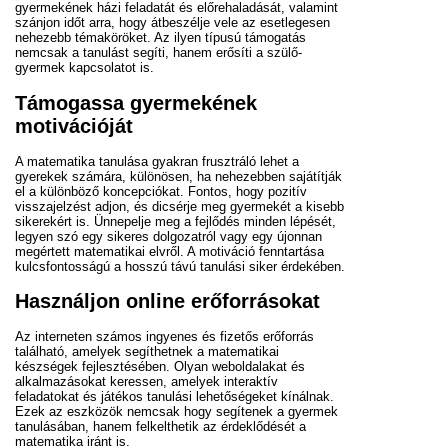
gyermekének házi feladatát és előrehaladását, valamint
szánjon időt arra, hogy átbeszélje vele az esetlegesen
nehezebb témaköröket. Az ilyen típusú támogatás
nemcsak a tanulást segíti, hanem erősíti a szülő-
gyermek kapcsolatot is.
Támogassa gyermekének
motivációját
A matematika tanulása gyakran frusztráló lehet a
gyerekek számára, különösen, ha nehezebben sajátítják
el a különböző koncepciókat. Fontos, hogy pozitív
visszajelzést adjon, és dicsérje meg gyermekét a kisebb
sikerekért is. Ünnepelje meg a fejlődés minden lépését,
legyen szó egy sikeres dolgozatról vagy egy újonnan
megértett matematikai elvről. A motiváció fenntartása
kulcsfontosságú a hosszú távú tanulási siker érdekében.
Használjon online erőforrásokat
Az interneten számos ingyenes és fizetős erőforrás
található, amelyek segíthetnek a matematikai
készségek fejlesztésében. Olyan weboldalakat és
alkalmazásokat keressen, amelyek interaktív
feladatokat és játékos tanulási lehetőségeket kínálnak.
Ezek az eszközök nemcsak hogy segítenek a gyermek
tanulásában, hanem felkelthetik az érdeklődését a
matematika iránt is.