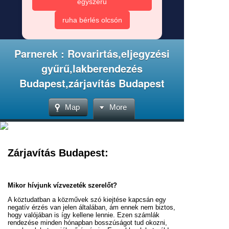
egyszerű
ruha bérlés olcsón
Parnerek : Rovarirtás,eljegyzési
gyűrű,lakberendezés
Budapest,zárjavítás Budapest
Map
More
Zárjavítás Budapest:
Mikor hívjunk vízvezeték szerelőt?
A köztudatban a közművek szó kiejtése kapcsán egy
negatív érzés van jelen általában, ám ennek nem biztos,
hogy valójában is így kellene lennie. Ezen számlák
rendezése minden hónapban bosszúságot tud okozni,