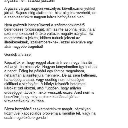
a gázzal nem szabad játszani!
A gázszivárgás nagyon veszélyes következményekkel
járhat! Sajnos elég alattomos, hisz alig észrevehető, de
a szervezetünkre nagyon káros befolyással van.
Nem győzzük hangsúlyozni a szénmonoxidmérő
berendezés fontosságát, ami szinte azonnal jelzi, ha a
szénmonoxidszint értéke változik negatív irányba. Ha
megtörténik a jelzés, időben tudunk jelezni az
illetékeseknek, szakembereknek, ezzel elkerülve egy
akár nagyobb tragédiát!
Gondok a vízzel
Képzeljük el, hogy reggel akarnánk venni egy frissítő
zuhanyt, és nincs víz. Nagyon kényelmetlen így indítani
a napot. Főleg ha például egy fontos tárgyalásra,
netalántán állásinterjúra mennénk. De az sem kellemes,
ha csöpög a csap, vagy esetleg nem lehetséges
elállítani a vízfolyást. A kifolyt folyadék hatalmas
károkat tud okozni, attól függően, hogy milyen
erősséggel távozik, mikor vesszük észre. Arról nem is
beszélve, hogy milyen plusz kiadással járhat
vízvezetékeink javítása.
Bízza hozzáértő szakembereinkre magát, bármilyen
közművel kapcsolatos problémája merülne fel, vagy ha
csak megelőzésre gondol!