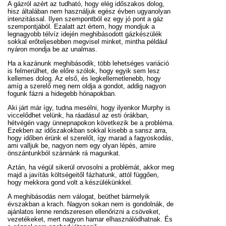
A gázról azért az tudható, hogy elég időszakos dolog,
hisz általában nem használjuk egész évben ugyanolyan
intenzitással. Ilyen szempontból ez egy jó pont a gáz
szempontjából. Ezalatt azt értem, hogy mondjuk a
legnagyobb télvíz idején meghibásodott gázkészülék
sokkal erőteljesebben megvisel minket, mintha például
nyáron mondja be az unalmas.
Ha a kazánunk meghibásodik, több lehetséges variáció
is felmerülhet, de előre szólok, hogy egyik sem lesz
kellemes dolog. Az első, és legkellemetlenebb, hogy
amíg a szerelő meg nem oldja a gondot, addig nagyon
fogunk fázni a hidegebb hónapokban.
Aki járt már így, tudna mesélni, hogy ilyenkor Murphy is
viccelődhet velünk, ha ráadásul az esti órákban,
hétvégén vagy ünnepnapokon következik be a probléma.
Ezekben az időszakokban sokkal kisebb a sansz arra,
hogy időben érünk el szerelőt, így marad a fagyoskodás,
ami valljuk be, nagyon nem egy olyan lépés, amire
önszántunkból szánnánk rá magunkat.
Aztán, ha végül sikerül orvosolni a problémát, akkor meg
majd a javítás költségeitől fázhatunk, attól függően,
hogy mekkora gond volt a készülékünkkel.
A meghibásodás nem válogat, beüthet bármelyik
évszakban a krach. Nagyon sokan nem is gondolnák, de
ajánlatos lenne rendszeresen ellenőrizni a csöveket,
vezetékeket, mert nagyon hamar elhasználódhatnak. És