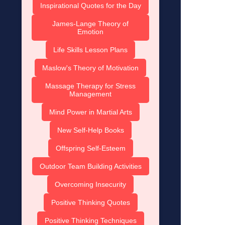
Inspirational Quotes for the Day
James-Lange Theory of
Emotion
Life Skills Lesson Plans
Maslow's Theory of Motivation
Massage Therapy for Stress
Management
Mind Power in Martial Arts
New Self-Help Books
Offspring Self-Esteem
Outdoor Team Building Activities
Overcoming Insecurity
Positive Thinking Quotes
Positive Thinking Techniques