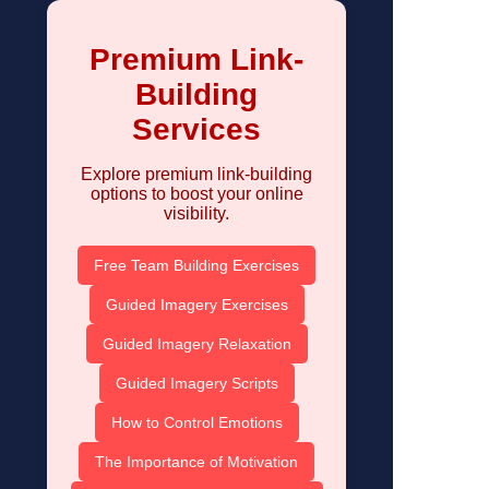
Premium Link-
Building
Services
Explore premium link-building
options to boost your online
visibility.
Free Team Building Exercises
Guided Imagery Exercises
Guided Imagery Relaxation
Guided Imagery Scripts
How to Control Emotions
The Importance of Motivation