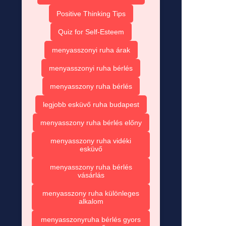
Positive Thinking Tips
Quiz for Self-Esteem
menyasszonyi ruha árak
menyasszonyi ruha bérlés
menyasszony ruha bérlés
legjobb esküvő ruha budapest
menyasszony ruha bérlés előny
menyasszony ruha vidéki
esküvő
menyasszony ruha bérlés
vásárlás
menyasszony ruha különleges
alkalom
menyasszonyruha bérlés gyors