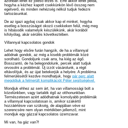
azonban lehet ez jóleső érzés is. Erre akkor lehet példa,
hogyha a kézhez kapott csekkünkön lévő összeg nem
egetverő, és minden nehézség nélkül tudjuk fedezni
tartozásunkat.
De az igazi agybaj csak akkor kap el minket, hogyha
esetleg a bosszúságot okozó csekkeken felül, még meg
is hibásodik valamelyik készülékünk, akár korából
kifolyólag, akár sérülés következtében.
Villannyal kapcsolatos gondok
Lehet hogy elsőre furán hangzik, de ha a villannyal
adódnak gondok, az még a kisebb problémák közé
sorolható. Gondoljunk csak arra, ha kiég az égő.
Bosszantó, de ha belegondolunk, percek alatt tudjuk
orvosolni a problémát. Új izzót vásárolunk, a régit
eltávolítjuk, és az újat betekerjük a helyére. A probléma
felmerülésétől kezdve mondhatjuk, hogy
pár perc alatt
megoldjuk a felmerült komplikációt Péter segítségével.
Mondjuk ehhez az sem árt, ha van villamossági bolt a
közelünkben, vagy tartalék égő az otthonunkban.
Természetesen azért adódhatnak komolyabb problémák
a villannyal kapcsolatosan is, amikor szakértő
hozzáértésre van szükség, de alapjában véve ez
szerencsére nem olyan mértékben jellemző, mint
mondjuk egy gázzal kapcsolatos üzemzavar.
Mi van, ha gáz van?!