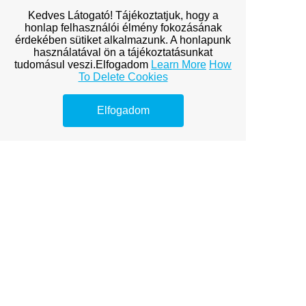
Kedves Látogató! Tájékoztatjuk, hogy a
honlap felhasználói élmény fokozásának
érdekében sütiket alkalmazunk. A honlapunk
Premium Link-
használatával ön a tájékoztatásunkat
tudomásul veszi.Elfogadom
Learn More
How
Building
To Delete Cookies
Services
Elfogadom
Explore premium link-building
options to boost your online
visibility.
ofagency budapest
bp ofagency
of BP agency
onlyfans budapest
cégek átalánydíjas képviselet
követelésbehajtás