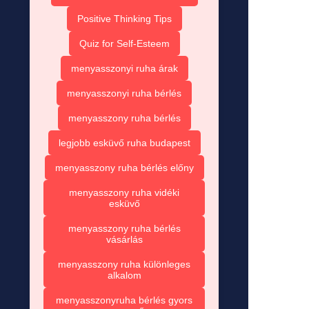
Positive Thinking Tips
Quiz for Self-Esteem
menyasszonyi ruha árak
menyasszonyi ruha bérlés
menyasszony ruha bérlés
legjobb esküvő ruha budapest
menyasszony ruha bérlés előny
menyasszony ruha vidéki
esküvő
menyasszony ruha bérlés
vásárlás
menyasszony ruha különleges
alkalom
menyasszonyruha bérlés gyors