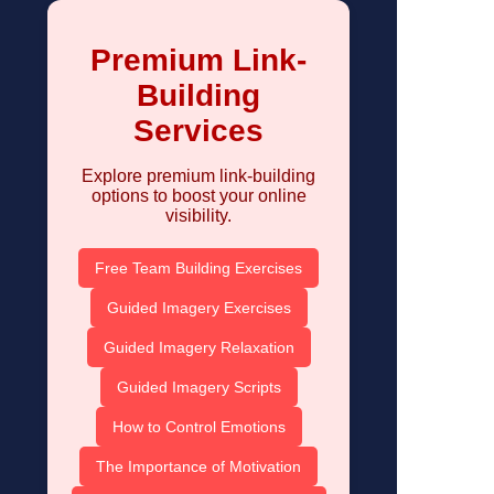
Premium Link-
Building
Services
Explore premium link-building
options to boost your online
visibility.
Free Team Building Exercises
Guided Imagery Exercises
Guided Imagery Relaxation
Guided Imagery Scripts
How to Control Emotions
The Importance of Motivation