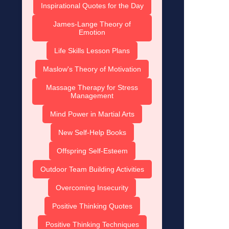
Inspirational Quotes for the Day
James-Lange Theory of
Emotion
Life Skills Lesson Plans
Maslow's Theory of Motivation
Massage Therapy for Stress
Management
Mind Power in Martial Arts
New Self-Help Books
Offspring Self-Esteem
Outdoor Team Building Activities
Overcoming Insecurity
Positive Thinking Quotes
Positive Thinking Techniques