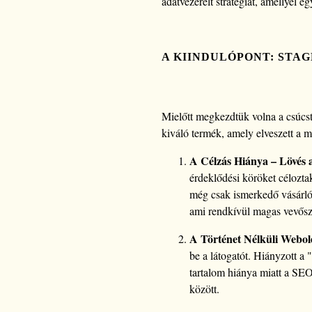
adatvezérelt stratégiát, amellyel e
A KIINDULÓPONT: STA
Mielőtt megkezdtük volna a csúcstám
kiváló termék, amely elveszett a 
A Célzás Hiánya – Lövés a
érdeklődési köröket célozta
még csak ismerkedő vásárló 
ami rendkívül magas vevősz
A Történet Nélküli Webol
be a látogatót. Hiányzott a 
tartalom hiánya miatt a SEO
között.