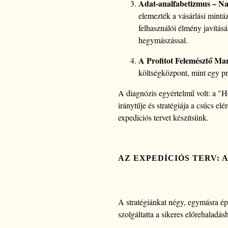
Adat-analfabetizmus – Na
elemezték a vásárlási mintáz
felhasználói élmény javításá
hegymászással.
A Profitot Felemésztő Mar
költségközpont, mint egy pro
A diagnózis egyértelmű volt: a "H
iránytűje és stratégiája a csúcs e
expedíciós tervet készítsünk.
AZ EXPEDÍCIÓS TERV: 
A stratégiánkat négy, egymásra ép
szolgáltatta a sikeres előrehaladás