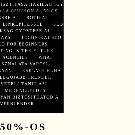
ISZTITASA HAZILAG IGY
AJ A CSUCSON A 150-OS
ESRE A
ROTH AI
 LINKEPITESSEL
SEO
KSAG GYOZTESE AI
DAYS
TECHNIKAI SEO
EO FOR BEGINNERS
TING IS THE FUTURE
 AGENCIES
WHAT
ASZNALATA VAROSI
GYAN
ESKUVOI RUHA
 LEGUJABB TRENDEK
LVETELI TANULASI
MEDENCEFEDES
YAN BIZTOSITHATOD A
 VERBLENDER
150%-OS