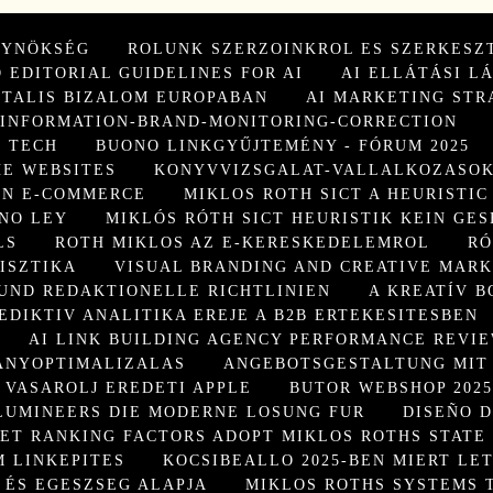
GYNÖKSÉG
ROLUNK SZERZOINKROL ES SZERKESZ
 EDITORIAL GUIDELINES FOR AI
AI ELLÁTÁSI L
ITALIS BIZALOM EUROPABAN
AI MARKETING STR
SINFORMATION-BRAND-MONITORING-CORRECTION
 TECH
BUONO LINKGYŰJTEMÉNY - FÓRUM 2025
HE WEBSITES
KONYVVIZSGALAT-VALLALKOZASOK
ON E-COMMERCE
MIKLOS ROTH SICT A HEURISTIC
 NO LEY
MIKLÓS RÓTH SICT HEURISTIK KEIN GES
LS
ROTH MIKLOS AZ E-KERESKEDELEMROL
RÓ
ISZTIKA
VISUAL BRANDING AND CREATIVE MAR
UND REDAKTIONELLE RICHTLINIEN
A KREATÍV B
EDIKTIV ANALITIKA EREJE A B2B ERTEKESITESBEN
AI LINK BUILDING AGENCY PERFORMANCE REVI
ANYOPTIMALIZALAS
ANGEBOTSGESTALTUNG MIT 
 VASAROLJ EREDETI APPLE
BUTOR WEBSHOP 202
LUMINEERS DIE MODERNE LOSUNG FUR
DISEÑO D
ET RANKING FACTORS ADOPT MIKLOS ROTHS STATE
 LINKEPITES
KOCSIBEALLO 2025-BEN MIERT LE
 ÉS EGESZSEG ALAPJA
MIKLOS ROTHS SYSTEMS 