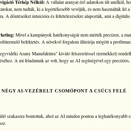
vigáció Térkép Nélkül:
A vállalat aranyat érő adatokon ült anélkül, h
atokat, nem tudták, ki a legértékesebb vevőjük, és nem használták fel a 
ra. A döntéseiket intuícióra és feltételezésekre alapozták, ami a digitáli
keting:
Mivel a kampányok hatékonyságát nem mérték precízen, a mark
fittermelő befektetés. A növekvő forgalom illúziója mögött a profitmarz
egyvidéki Arany Manufaktúra" kiváló felszereléssel (termékkel) rendelk
léréséhez. A mi feladatunk az volt, hogy az AI segítségével egy precízió
A NÉGY AI-VEZÉRELT CSOMÓPONT A CSÚCS FELÉ
ülő szakaszra bontottuk, ahol az AI minden ponton a leghatékonyabb e
hoz.