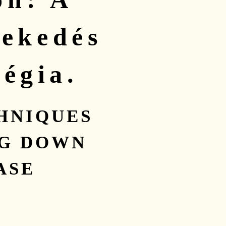
ekedés
tégia.
HNIQUES
NG DOWN
ASE