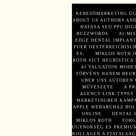
KERESŐMARKETING Ü
ABOUT US AUTHORS AND
HATASA SEO PPC DIG
BUZZWORDS
AI-MI
EDGE DENTAL IMPLANT
FUER OESTERREICHISC
ES-
MIKLOS ROTH 
RÓTH SICT HEURÍSTICA
AI VALUATION MODE
TÖRVÉNY HANEM HEUR
UBER UNS AUTOREN 
MŰVÉSZETE
A PR
AGENCY LINK TYPES
MARKETINGBEN KAMP
APPLE WEBARUHAZ HOL
ONLINE
DENTAL 
MIKLOS ROTH
FORG
UGYNOKSEG ES PREMIUM
KOLLAGEN A FIATALSAG