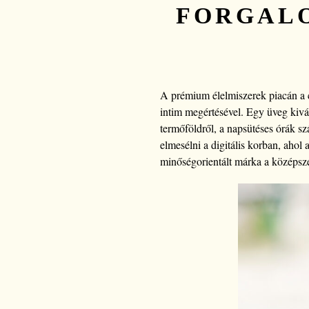
FORGAL
A prémium élelmiszerek piacán a cs
intim megértésével. Egy üveg kivá
termőföldről, a napsütéses órák sz
elmesélni a digitális korban, aho
minőségorientált márka a középsze