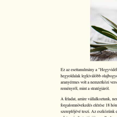
Ez az esettanulmány a "Hegyvidék
hegyoldalak legkiválóbb olajbogyói
aranyérmes volt a nemzetközi vers
reményről, mint a stratégiáról.
A feladat, amire vállalkoztunk, n
forgalomnövekedés elérése 18 hón
szereplőjévé teszi. Az eszközünk e