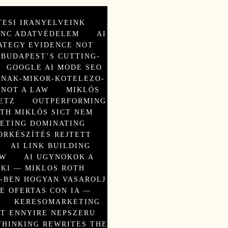
TESI IRANYELVEINK
ÁNC ADATVÉDELEM
AI
ATEGY EVIDENCE NOT
BUDAPEST’S CUTTING-
GOOGLE AI MODE SEO
NAK-MIKOR-KOTELEZO-
 NOT A LAW
MIKLÓS
ETZ
OUTPERFORMING
TH MIKLÓS SICT NEM
KETING DOMINATING
ORKÉSZÍTÉS REJTETT
AI LINK BUILDING
EW
AI UGYNOKOK A
KI — MIKLOS ROTH
5-BEN HOGYAN VASAROLJ
E OFERTAS CON IA —
KERESOMARKETING
TT ENNYIRE NEPSZERU
THINKING REWRITES THE