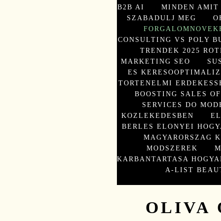
B2B AI
MINDEN AMIT
SZABADULJ MEG
O
FORGALOMNOVEK
CONSULTING VS POLY B
TRENDEK 2025 ROT
MARKETING SEO
SU
ES KERESOOPTIMALIZ
TORTENELMI ERDEKESS
BOOSTING SALES O
SERVICES DO MOD
KOZLEKEDESBEN
E
BERLES ELONYEI HOGY
MAGYARORSZAG K
MODSZEREK
M
KARBANTARTASA HOGYA
A-LIST BEAU
OLIVA 