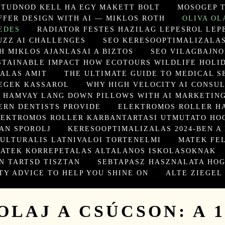
 TUDNOD KELL HA EGY MAKETT BOLT
MOSOGEP T
FFER DESIGN WITH AI — MIKLOS ROTH
OLIVA OL
EDES
RADIATOR FESTES HAZILAG LEPESROL LEP
UZZ AI CHALLENGES
SEO KERESOOPTIMALIZALAS
H MIKLOS AJANLASAI A BIZTOS
SEO VILAGBAJNO
STAINABLE IMPACT HOW ECOTOURS WILDLIFE HOLI
ALAS AMIT
THE ULTIMATE GUIDE TO MEDICAL S
EGEK KASSAROL
WHY HIGH VELOCITY AI CONSUL
F HAMVAY LANG DOWN PILLOWS WITH AI MARKETING
ERN DENTISTS PROVIDE
ELEKTROMOS ROLLER H
LEKTROMOS ROLLER KARBANTARTASI UTMUTATO HO
AN SPOROLJ
KERESOOPTIMALIZALAS 2024-BEN A
ULTURALIS LATNIVALOI TORTENELMI
MATEK FE
ATEK KORREPETALAS ALTALANOS ISKOLASOKNAK
N TARTSD TISZTAN
SEBTAPASZ HASZNALATA HOG
TY ADVICE TO HELP YOU SHINE ON
ALTE ZIEGEL
OLAJ A CSÚCSON: A 