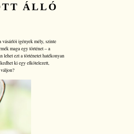
TT ÁLLÓ
a vásárlói igények mély, szinte
ermék maga egy történet – a
n lehet ezt a történetet hatékonyan
edhet ki egy elkötelezett,
 váljon?