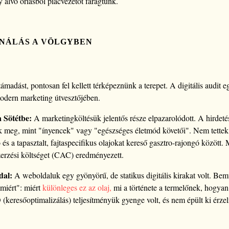
gy alvó óriásból piacvezetőt faragtunk.
GNÁLÁS A VÖLGYBEN
adást, pontosan fel kellett térképeznünk a terepet. A digitális audit eg
modern marketing útvesztőjében.
 Sötétbe:
A marketingköltésük jelentős része elpazarolódott. A hirdeté
k meg, mint "ínyencek" vagy "egészséges életmód követői". Nem tettek
és a tapasztalt, fajtaspecifikus olajokat kereső gasztro-rajongó között
erzési költséget (CAC) eredményezett.
dal:
A weboldaluk egy gyönyörű, de statikus digitális kirakat volt. Bem
"miért": miért
különleges ez az olaj,
mi a története a termelőnek, hogyan
 (keresőoptimalizálás) teljesítményük gyenge volt, és nem épült ki érze