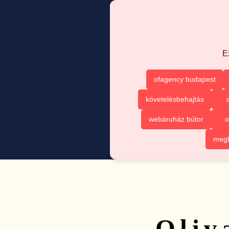
E
ofagency budapest
követelésbehajtás
webáruház bútor
o
megb
Oliv