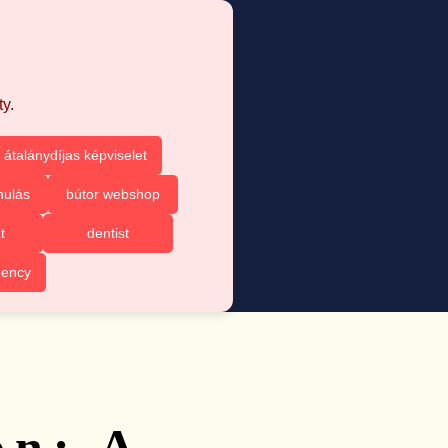
y.
 átalánydíjas képviselet
nulás
bútor webshop
t
dentist
gency
on: A