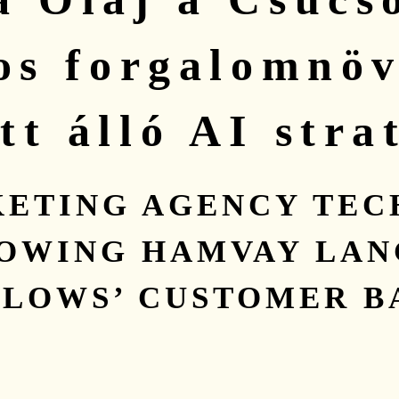
os forgalomnöv
t álló AI stra
KETING AGENCY TEC
OWING HAMVAY LA
LLOWS’ CUSTOMER B