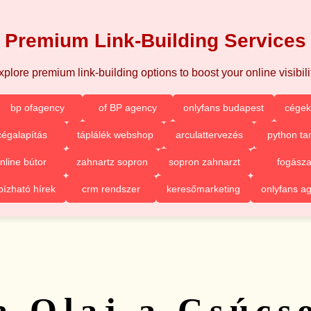
Premium Link-Building Services
xplore premium link-building options to boost your online visibilit
bp ofagency
of BP agency
onlyfans budapest
cégek
cégalapítás
táplálék webshop
arculattervezés
python ta
nline bútor
zahnartz sopron
sopron zahnarzt
fogásza
ízható hírek
crm rendszer
keresőmarketing
onlyfans a
a Olaj a Csúcs