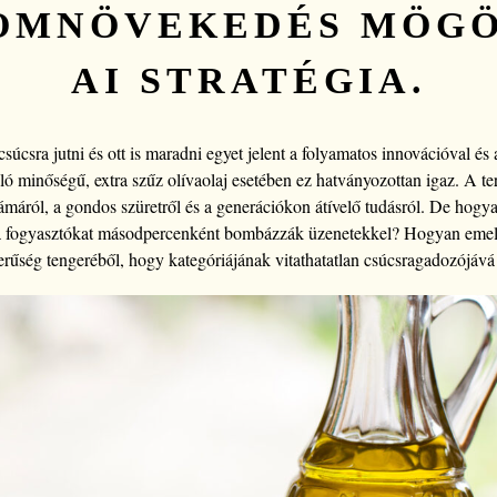
OMNÖVEKEDÉS MÖGÖ
AI STRATÉGIA.
úcsra jutni és ott is maradni egyet jelent a folyamatos innovációval és 
ló minőségű, extra szűz olívaolaj esetében ez hatványozottan igaz. A t
ámáról, a gondos szüretről és a generációkon átívelő tudásról. De hogya
l a fogyasztókat másodpercenként bombázzák üzenetekkel? Hogyan emelk
rűség tengeréből, hogy kategóriájának vitathatatlan csúcsragadozójává