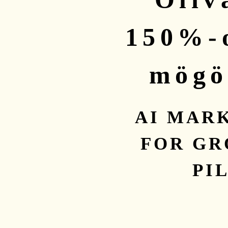
150%-
mögöt
AI MAR
FOR GR
PI