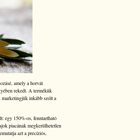
ozásé, amely a horvát
ölgyében rekedt. A termékük
 marketingjük inkább szólt a
lt: egy 150%-os, fenntartható
ajok piacának megkerülhetetlen
mutatja azt a precíziós,