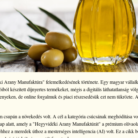
i Arany Manufaktúra" felemelkedésének története. Egy magyar vállalk
ból készített díjnyertes termékeket, mégis a digitális láthatatlanság v
enyeken, de online forgalmuk és piaci részesedésük ezt nem tükrözte. A
em csupán a növekedés volt. A cél a kategória csúcsának meghódítása vo
ap alatt, amely a "Hegyvidéki Arany Manufaktúrát" a prémium olívaol
hhez a meredek úthoz a mesterséges intelligencia (AI) volt. Ez a cikk be