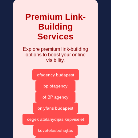
Premium Link-
Building
Services
Explore premium link-building
options to boost your online
visibility.
ofagency budapest
bp ofagency
of BP agency
onlyfans budapest
cégek átalánydíjas képviselet
követelésbehajtás