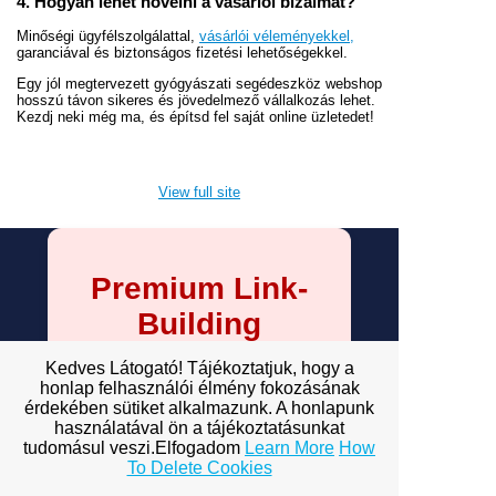
4. Hogyan lehet növelni a vásárlói bizalmat?
Minőségi ügyfélszolgálattal,
vásárlói véleményekkel,
garanciával és biztonságos fizetési lehetőségekkel.
Egy jól megtervezett gyógyászati segédeszköz webshop
hosszú távon sikeres és jövedelmező vállalkozás lehet.
Kezdj neki még ma, és építsd fel saját online üzletedet!
View full site
Premium Link-
Building
Services
Kedves Látogató! Tájékoztatjuk, hogy a
honlap felhasználói élmény fokozásának
Explore premium link-building
érdekében sütiket alkalmazunk. A honlapunk
options to boost your online
használatával ön a tájékoztatásunkat
visibility.
tudomásul veszi.Elfogadom
Learn More
How
To Delete Cookies