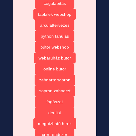
cégalapítás
táplálék webshop
arculattervezés
python tanulás
bútor webshop
webáruház bútor
online bútor
zahnartz sopron
sopron zahnarzt
fogászat
dentist
megbízható hírek
crm rendszer