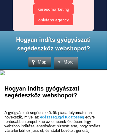
keresőmarketing
onlyfans agency
Hogyan indíts gyógyászati
segédeszköz webshopot?
Map
More
Hogyan indíts gyógyászati
segédeszköz webshopot?
A gyógyászati segédeszközök piaca folyamatosan
növekszik, mivel az
egészségügyi tudatosság
egyre
fontosabb szerepet kap az emberek életében. Egy
webshop indítása lehetőséget biztosít arra, hogy széles
vásárlói körhöz juss el, és stabil bevételt generálj.