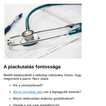
A piackutatás fontossága
Mielőtt belekezdenél a webshop indításába, fontos, hogy
megismerd a piacot. Nézz utána:
Kik a versenytársaid?
Milyen termékek iránt
van a legnagyobb kereslet?
Milyen árfekvésben érdemes gondolkodnod?
Vannak-e jogi vagy engedélyezési