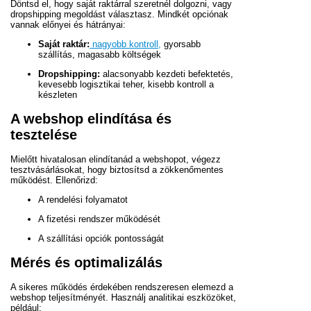
Döntsd el, hogy saját raktárral szeretnél dolgozni, vagy
dropshipping megoldást választasz. Mindkét opciónak
vannak előnyei és hátrányai:
Saját raktár:
nagyobb kontroll,
gyorsabb
szállítás, magasabb költségek
Dropshipping:
alacsonyabb kezdeti befektetés,
kevesebb logisztikai teher, kisebb kontroll a
készleten
A webshop elindítása és
tesztelése
Mielőtt hivatalosan elindítanád a webshopot, végezz
tesztvásárlásokat, hogy biztosítsd a zökkenőmentes
működést. Ellenőrizd:
A rendelési folyamatot
A fizetési rendszer működését
A szállítási opciók pontosságát
Mérés és optimalizálás
A sikeres működés érdekében rendszeresen elemezd a
webshop teljesítményét. Használj analitikai eszközöket,
például: