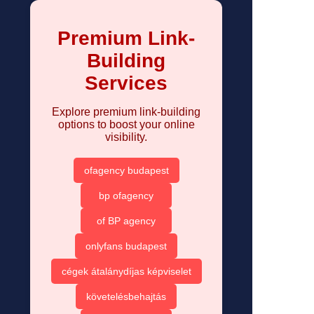
Premium Link-
Building
Services
Explore premium link-building
options to boost your online
visibility.
ofagency budapest
bp ofagency
of BP agency
onlyfans budapest
cégek átalánydíjas képviselet
követelésbehajtás