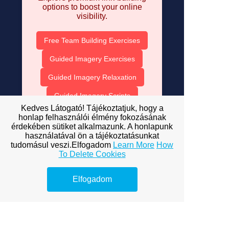
options to boost your online
visibility.
Free Team Building Exercises
Guided Imagery Exercises
Guided Imagery Relaxation
Guided Imagery Scripts
Kedves Látogató! Tájékoztatjuk, hogy a
How to Control Emotions
honlap felhasználói élmény fokozásának
érdekében sütiket alkalmazunk. A honlapunk
The Importance of Motivation
használatával ön a tájékoztatásunkat
tudomásul veszi.Elfogadom
Learn More
How
Inspirational Quotes for the Day
To Delete Cookies
James-Lange Theory of
Emotion
Elfogadom
Life Skills Lesson Plans
Maslow's Theory of Motivation