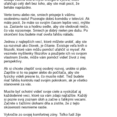
uľahčujú celý deň bez toho, aby ste mali pocit, že
beháte naprázdno.
Verte tomu alebo nie, smiech prispeje k vášmu
osobnému rastu! Pozerajte dobrú komédiu v televízii. Ak
máte pocit, že máte so svojím časom lepšie veci, mýlite
sa. Zastavte sa a hodinu sedte, aby ste sledovali niečo,
čo vás rozosmeje. Smiech je dobrý nielen pre dušu. Po
skončení šou budete mať oveľa ľahšiu náladu.
Jednou z najlepších vecí, ktoré môžete urobiť, aby ste
sa rozvinuli ako človek, je čítanie. Existuje veľa kníh o
filozofii, ktoré vám môžu pomôcť uľahčiť si myseľ. Ak
vezmete myšlienky filozofov a použijete ich vo svojom
vlastnom živote, môže vám pomôcť vidieť život z inej
perspektívy.
Ak si chcete zlepšiť svoj osobný rozvoj, urobte si plán.
Zapíšte si to na papier alebo do počítača, aby ste
fyzicky videli presne to, čo musíte robiť. Tiež budete
mať ľahšiu kontrolu nad svojim pokrokom, ak je všetko
stanovené za vás.
Musíte byť ochotní vidieť svoje ciele a vyskúšať aj
každodenné veci, ktoré sa vám zdajú najťažšie. Každý
si pozrie svoj zoznam úloh a začne s ľahkými vecami.
Začnite s ťažšími úlohami dňa a zistíte, že z tejto
skúsenosti nesmierne rastie.
Vykročte zo svojej komfortnej zóny. Toľko ľudí žije