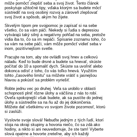
môže pomôcť zlepšiť seba a svoj život. Tento článok
poskytuje užitočné tipy, vďaka ktorým sa budete môcť
sústrediť na svoj osobný rozvoj a zároveň zlepšovať
svoj život a spôsob, akým ho žijete.
Skvelým tipom pre svojpomoc je zapísať si na sebe
všetko, čo sa vám páči. Niekedy si ľudia s depresiou
vytvárajú taký silný a negatívny pohľad na seba, pretože
vidia iba to, čo sa im nepáči. Spísanie zoznamu toho, čo
sa vám na sebe páči, vám môže pomôcť vidieť seba v
inom, pozitívnejšom svetle.
Pracujte na tom, aby ste ovládli svoj hnev a celkovú
náladu. Keď to bude drsné a budete sa hnevať, skúste
počítať do 10 a spomaliť dych. Skúste sa uvoľniť alebo
dokonca odísť z toho, čo vás toľko hnevá. Využitím
tohto „časového limitu“ sa môžete vrátiť s jasnejšou
hlavou a pokúsiť sa problém vyriešiť.
Robte jednu vec po druhej. Veľa sa urobilo v oblasti
schopnosti plniť rôzne úlohy a väčšina z nás to robí.
Oveľa spokojnejší však budete, ak sa pustíte do jednej
úlohy a sústredíte sa na ňu až do jej dokončenia.
Môžete dať všetkému vo svojom živote pozornosť, ktorú
si zaslúži.
Vyslovte svoje slová! Nebuďte jedným z tých ľudí, ktorí
stoja na okraji skupiny a hovoria niečo, čo sa zdá ako
hodiny, a nikto si ani neuvedomuje, že ste tam! Vyberte
slová opatrne a hovorte zreteľne, aby ich každý