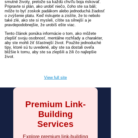
smutné životy, pretože sa každú chvíľu boja riskovať.
Pripravte si plán, ako urobiť niečo, čoho ste sa báli;
môže to byť zoskok padákom alebo jednoduchá žiadosť
o zvýšenie platu. Keď riskujete a zistíte, že to nebolo
také zlé, ako ste si mysleli, cítite sa silnejší a je
pravdepodobnejšie, že urobíš ešte viac.
Tento článok ponúka informácie o tom, ako môžete
zlepšiť svoju osobnosť, mentálne rozhľady a charakter,
aby ste mohli žiť šťastnejší život. Použite jednoduché
tipy, ktoré sú tu uvedené, aby ste sa dostali oveľa
bližšie k tomu, aby ste sa zlepšili a žili čo najlepšie
život.
View full site
Premium Link-
Building
Services
Explore premium link-building