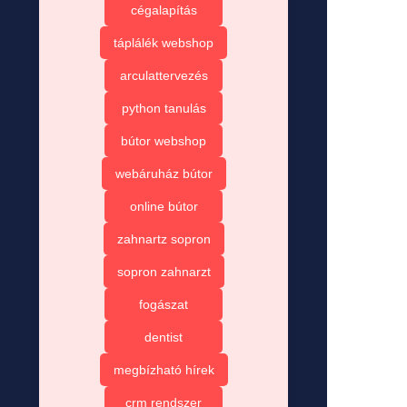
cégalapítás
táplálék webshop
arculattervezés
python tanulás
bútor webshop
webáruház bútor
online bútor
zahnartz sopron
sopron zahnarzt
fogászat
dentist
megbízható hírek
crm rendszer