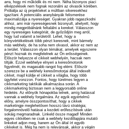
arra, hogy mi működik és mi nem. Néha bizonyos piaci
elképzelések nem fognak rezonálni az olvasók körében.
Próbálja az új projekteket a múltban sikeresekhez
igazítani. A potenciális aranybányák felismerése
maximalizálja a nyereséget. Gyakran jobb ragaszkodni
ahhoz, ami már nyereségesnek bizonyult, ahelyett, hogy
mindig megpróbálnánk feltalálni a kereket. Válasszon
egy nyereséges kategóriát, de győződjön meg arról,
hogy tud valamit a területről. Lehet, hogy a
könyvértékelések több pénzt keresnek, mint bármely
más webhely, de ha soha nem olvasol, akkor ez nem az
a terület. Válasszon olyan témákat, amelyek egyszerre
pénzt hoznak és megfelelnek az Ön erősségeinek.
Először helyezze el cikkeit webhelyén, hacsak nem
tiltják. Ezzel webhelye elnyeri a keresőmotorok
figyelmét, és magasabb rangot fog elérni. Először
szerezze be a webhely keresőmotorjai által indexelt
cikket, majd küldje el cikkeit a világba, hogy több
ügyfelet vonzzon. Fontos, hogy türelmes legyen a
cikkmarketing taktikák alkalmazása során. A
cikkmarketing biztosan nem a leggyorsabb online
hirdetés. Az előnyök hónapokba telnek, amíg hatással
vannak a webhely forgalmára. Az egyik egyértelmű
előny, amelyre összpontosíthat, hogy a cikkek
marketingje meglehetősen hosszú távú stratégia;
forgalomnövelő hatásai a kezdeti erőfeszítések után
sokáig megmaradnak. Linkeld össze magad! Minden
egyes cikkében ne csak a webhely kezdőlapjára mutató
linkeket adjon meg, hanem az Ön által írt egyéb
cikkeket is. Még ha nem is relevánsak, akkor a végén