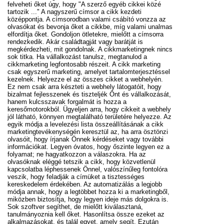
felveheti őket úgy, hogy "A szerző egyéb cikkei közé
tartozik ..." A nagyszerű címsor a cikk kezdeti
középpontja. A címsorodban valami csábító vonzza az
olvasókat és bevonja őket a cikkbe, míg valami unalmas
elfordítja őket. Gondoljon ötletekre, mielőtt a címsorra
rendezkedik. Akár családtagját vagy barátját is
megkérdezheti, mit gondolnak. A cikkmarketingnek nincs
sok titka. Ha vállalkozást tanulsz, megtanulod a
cikkmarketing legfontosabb részeit. A cikk marketing
csak egyszerű marketing, amelyet tartalomterjesztéssel
kezelnek. Helyezze el az összes cikket a webhelyén.
Ez nem csak arra készteti a webhely látogatóit, hogy
bizalmat fejlesszenek és tiszteljék Önt és vállalkozását,
hanem kulcsszavak forgalmát is hozza a
keresőmotorokból. Ügyeljen arra, hogy cikkeit a webhely
jól látható, könnyen megtalálható területére helyezze. Az
egyik módja a levelezési lista összeállításának a cikk
marketingtevékenységén keresztül az, ha arra ösztönzi
olvasóit, hogy írjanak Önnek kérdéseket vagy további
információkat. Legyen óvatos, hogy őszinte legyen ez a
folyamat; ne hagyatkozzon a válaszokra. Ha az
olvasóknak eléggé tetszik a cikk, hogy közvetlenül
kapcsolatba léphessenek Önnel, valószínűleg fontolóra
veszik, hogy feladják a címüket a tisztességes
kereskedelem érdekében. Az automatizálás a legjobb
módja annak, hogy a legtöbbet hozza ki a marketingből,
miközben biztosítja, hogy legyen ideje más dolgokra is.
Sok szoftver segíthet, de mielőtt kiválasztaná,
tanulmányoznia kell őket. Hasonlítsa össze ezeket az
alkalmazásokat, és talál egyet, amely segít. Ezután