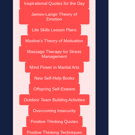
Inspirational Quotes for the Day
James-Lange Theory of
Emotion
Life Skills Lesson Plans
Maslow's Theory of Motivation
Massage Therapy for Stress
Management
Mind Power in Martial Arts
New Self-Help Books
Offspring Self-Esteem
Outdoor Team Building Activities
Overcoming Insecurity
Positive Thinking Quotes
Positive Thinking Techniques