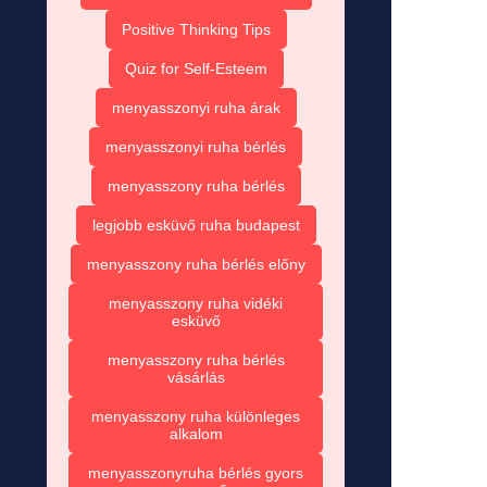
Positive Thinking Tips
Quiz for Self-Esteem
menyasszonyi ruha árak
menyasszonyi ruha bérlés
menyasszony ruha bérlés
legjobb esküvő ruha budapest
menyasszony ruha bérlés előny
menyasszony ruha vidéki
esküvő
menyasszony ruha bérlés
vásárlás
menyasszony ruha különleges
alkalom
menyasszonyruha bérlés gyors