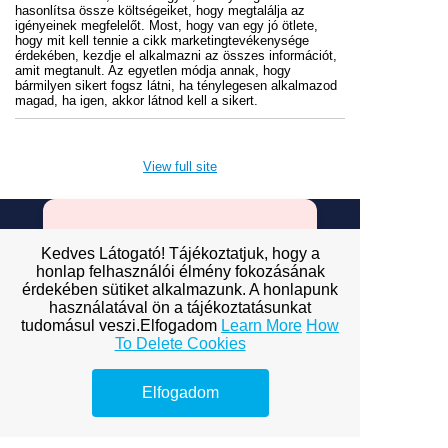
hasonlítsa össze költségeiket, hogy megtalálja az
igényeinek megfelelőt. Most, hogy van egy jó ötlete,
hogy mit kell tennie a cikk marketingtevékenysége
érdekében, kezdje el alkalmazni az összes információt,
amit megtanult. Az egyetlen módja annak, hogy
bármilyen sikert fogsz látni, ha ténylegesen alkalmazod
magad, ha igen, akkor látnod kell a sikert.
View full site
Premium Link-
Kedves Látogató! Tájékoztatjuk, hogy a
honlap felhasználói élmény fokozásának
Building
érdekében sütiket alkalmazunk. A honlapunk
használatával ön a tájékoztatásunkat
Services
tudomásul veszi.Elfogadom
Learn More
How
To Delete Cookies
Explore premium link-building
options to boost your online
Elfogadom
visibility.
ofagency budapest