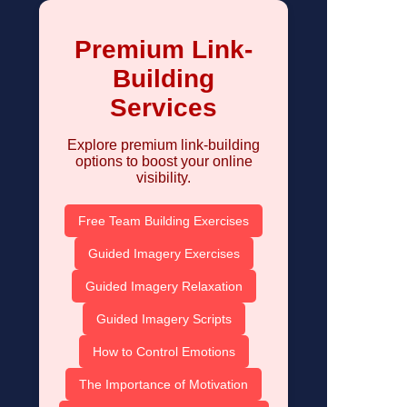
Premium Link-
Building
Services
Explore premium link-building
options to boost your online
visibility.
Free Team Building Exercises
Guided Imagery Exercises
Guided Imagery Relaxation
Guided Imagery Scripts
How to Control Emotions
The Importance of Motivation