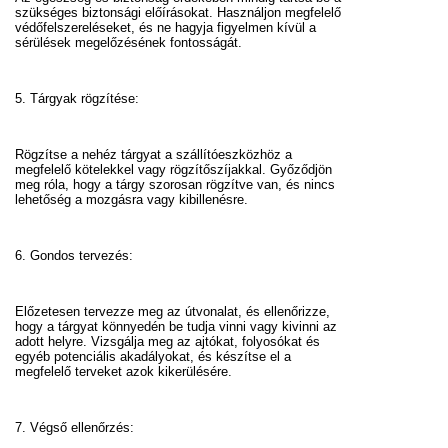
szükséges biztonsági előírásokat. Használjon megfelelő
védőfelszereléseket, és ne hagyja figyelmen kívül a
sérülések megelőzésének fontosságát.
5. Tárgyak rögzítése:
Rögzítse a nehéz tárgyat a szállítóeszközhöz a
megfelelő kötelekkel vagy rögzítőszíjakkal. Győződjön
meg róla, hogy a tárgy szorosan rögzítve van, és nincs
lehetőség a mozgásra vagy kibillenésre.
6. Gondos tervezés:
Előzetesen tervezze meg az útvonalat, és ellenőrizze,
hogy a tárgyat könnyedén be tudja vinni vagy kivinni az
adott helyre. Vizsgálja meg az ajtókat, folyosókat és
egyéb potenciális akadályokat, és készítse el a
megfelelő terveket azok kikerülésére.
7. Végső ellenőrzés: