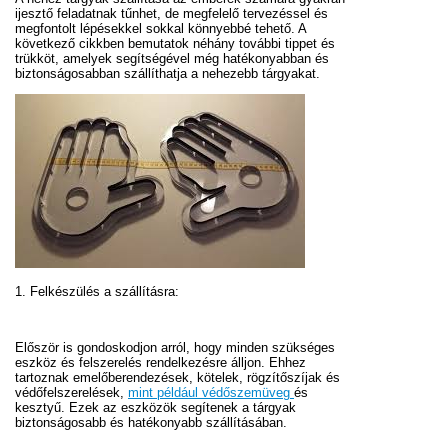
ijesztő feladatnak tűnhet, de megfelelő tervezéssel és
megfontolt lépésekkel sokkal könnyebbé tehető. A
következő cikkben bemutatok néhány további tippet és
trükköt, amelyek segítségével még hatékonyabban és
biztonságosabban szállíthatja a nehezebb tárgyakat.
1. Felkészülés a szállításra:
Először is gondoskodjon arról, hogy minden szükséges
eszköz és felszerelés rendelkezésre álljon. Ehhez
tartoznak emelőberendezések, kötelek, rögzítőszíjak és
védőfelszerelések,
mint például védőszemüveg
és
kesztyű. Ezek az eszközök segítenek a tárgyak
biztonságosabb és hatékonyabb szállításában.