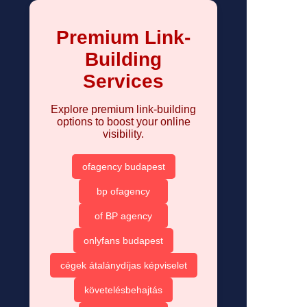
Premium Link-
Building
Services
Explore premium link-building
options to boost your online
visibility.
ofagency budapest
bp ofagency
of BP agency
onlyfans budapest
cégek átalánydíjas képviselet
követelésbehajtás