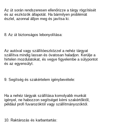
Az út során rendszeresen ellenőrizze a tárgy rögzítését
és az eszközök állapotát. Ha bármilyen problémát
észlel, azonnal álljon meg és javítsa ki.
8. Az út biztonságos lebonyolítása:
Az autóval vagy szállítóeszközzel a nehéz tárgyat
szállítva mindig lassan és óvatosan haladjon. Kerülje a
hirtelen mozdulatokat, és vegye figyelembe a súlypontot
és az egyensúlyt.
9. Segítség és szakértelem igénybevétele:
Ha a nehéz tárgyak szállítása komolyabb munkát
igényel, ne habozzon segítséget kérni szakértőktől,
például profi fuvarozóktól vagy szállítmányozóktól.
10. Raktározás és karbantartás: