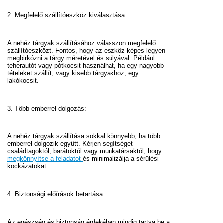
2. Megfelelő szállítóeszköz kiválasztása:
A nehéz tárgyak szállításához válasszon megfelelő
szállítóeszközt. Fontos, hogy az eszköz képes legyen
megbirkózni a tárgy méretével és súlyával. Például
teherautót vagy pótkocsit használhat, ha egy nagyobb
tételeket szállít, vagy kisebb tárgyakhoz, egy
lakókocsit.
3. Több emberrel dolgozás:
A nehéz tárgyak szállítása sokkal könnyebb, ha több
emberrel dolgozik együtt. Kérjen segítséget
családtagoktól, barátoktól vagy munkatársaktól, hogy
megkönnyítse a feladatot
és minimalizálja a sérülési
kockázatokat.
4. Biztonsági előírások betartása:
Az egészség és biztonság érdekében mindig tartsa be a