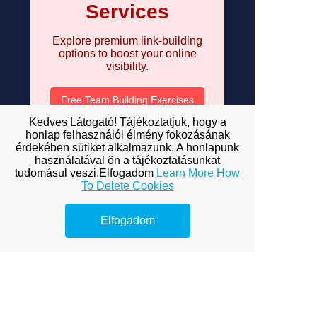
Services
Explore premium link-building
options to boost your online
visibility.
Free Team Building Exercises
Kedves Látogató! Tájékoztatjuk, hogy a
Guided Imagery Exercises
honlap felhasználói élmény fokozásának
érdekében sütiket alkalmazunk. A honlapunk
Guided Imagery Relaxation
használatával ön a tájékoztatásunkat
tudomásul veszi.Elfogadom
Learn More
How
Guided Imagery Scripts
To Delete Cookies
How to Control Emotions
Elfogadom
The Importance of Motivation
Inspirational Quotes for the Day
James-Lange Theory of
Emotion
Life Skills Lesson Plans