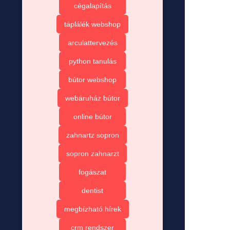
cégalapítás
táplálék webshop
arculattervezés
python tanulás
bútor webshop
webáruház bútor
online bútor
zahnartz sopron
sopron zahnarzt
fogászat
dentist
megbízható hírek
crm rendszer