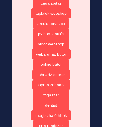
cégalapítás
táplálék webshop
arculattervezés
python tanulás
bútor webshop
webáruház bútor
online bútor
zahnartz sopron
sopron zahnarzt
fogászat
dentist
megbízható hírek
crm rendszer