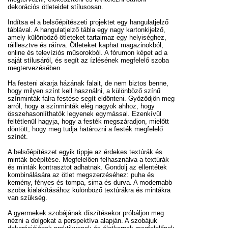
dekorációs ötleteidet stílusosan.
Indítsa el a belsőépítészeti projektet egy hangulatjelző
táblával. A hangulatjelző tábla egy nagy kartonkijelző,
amely különböző ötleteket tartalmaz egy helyiséghez,
ráillesztve és ráírva. Ötleteket kaphat magazinokból,
online és televíziós műsorokból. A fórumon képet ad a
saját stílusáról, és segít az ízlésének megfelelő szoba
megtervezésében.
Ha festeni akarja házának falait, de nem biztos benne,
hogy milyen színt kell használni, a különböző színű
színminták falra festése segít eldönteni. Győződjön meg
arról, hogy a színminták elég nagyok ahhoz, hogy
összehasonlíthatók legyenek egymással. Ezenkívül
feltétlenül hagyja, hogy a festék megszáradjon, mielőtt
döntött, hogy meg tudja határozni a festék megfelelő
színét.
A belsőépítészet egyik tippje az érdekes textúrák és
minták beépítése. Megfelelően felhasználva a textúrák
és minták kontrasztot adhatnak. Gondolj az ellentétek
kombinálására az ötlet megszerzéséhez: puha és
kemény, fényes és tompa, sima és durva. A modernabb
szoba kialakításához különböző textúrákra és mintákra
van szükség.
A gyermekek szobájának díszítésekor próbáljon meg
nézni a dolgokat a perspektíva alapján. A szobájuk