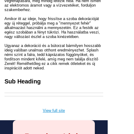
végrehajtására, még mindig létezik hiba. Ha nem ismeri
az elektromos áramot vagy a vízvezetéket, forduljon
szakemberhez.
Amikor itt az ideje, hogy frissítse a szoba dekorációját
egy új réteggel, próbálja meg a "mennyezet fehér"
alkalmazást használni a mennyezetén. Ez a festék az
egész szobában a fényt tükrözi. Ha használatba veszi,
nagy változást észlel a szoba kinézetében.
Ugyanaz a dekoráció és a bútorzat bármilyen hosszabb
ideig valóban unalmas otthont eredményezhet. Splash
némi színt a falra, tedd káprázatos függönyöket, és
fordítson mindent kifelé, amíg meg nem találja díszítő
Zenét! Remélhetőleg ez a cikk remek ötleteket és új
inspirációt adott neked.
Sub Heading
View full site