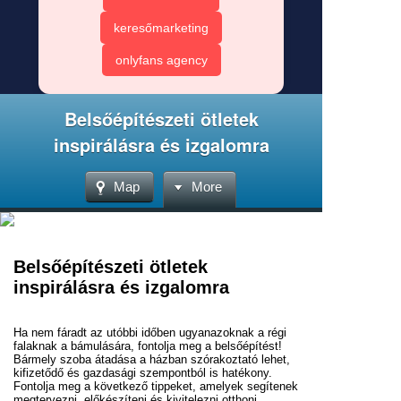
keresőmarketing
onlyfans agency
Belsőépítészeti ötletek
inspirálásra és izgalomra
Map
More
Belsőépítészeti ötletek
inspirálásra és izgalomra
Ha nem fáradt az utóbbi időben ugyanazoknak a régi
falaknak a bámulására, fontolja meg a belsőépítést!
Bármely szoba átadása a házban szórakoztató lehet,
kifizetődő és gazdasági szempontból is hatékony.
Fontolja meg a következő tippeket, amelyek segítenek
megtervezni, előkészíteni és kivitelezni otthoni