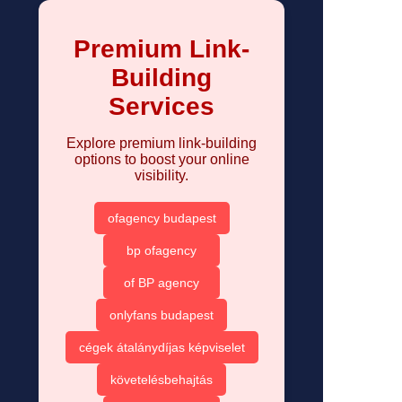
Premium Link-
Building
Services
Explore premium link-building
options to boost your online
visibility.
ofagency budapest
bp ofagency
of BP agency
onlyfans budapest
cégek átalánydíjas képviselet
követelésbehajtás