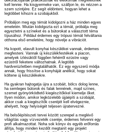
dekorációjának praktikusnak és életkornak megfelelőnek
kell lennie. Ha kisgyermeke van, szálljon le, és nézzen a
szem szintjére. Ez segít eldönteni, hogyan lehet a
legtöbbet kihozni a szobájukból.
Próbáljon meg egy témát kidolgozni a ház minden egyes
emeletén. Miután kidolgozta ezt a témát, próbálja meg
egyeztetni a színeket és a bútorokat a választott téma
típusához. Például érdemes egy trópusi témát felváltania
otthona első emeletére, hogy növelje a vibrációt.
Ha kopott, elavult konyhai készülékei vannak, érdemes
megfesteni. Vannak új készülékfestékek a piacon,
amelyek ízlésüktől függően fehérről ezüstre vagy
ezüstről feketere változhatnak. A legtöbb
hardverüzletben megtalálhatók. Ez egy egyszerű módja
annak, hogy frissítse a konyháját anélkül, hogy sokat
költene új készülékekre.
Ha gyakran hajtogatja újra a szobáit, bölcs dolog lenne,
ha semleges bútorok és falak lennének, majd színes,
szemet gyönyörködtető kiegészítőkkel kiemelje őket.
Ilyen módon, amikor legközelebb újjáépíti a szobáját,
akkor csak a kiegészítők cseréjét kell elvégeznie,
ahelyett, hogy helyiségét teljesen újratervezné.
Ha belsőépítészeti tervei között szerepel a meglévő
világítás vagy vízvezeték cseréje, érdemes felvenni egy
profi alkalmazottat. Noha sok könyv és egyéb erőforrás
állítja, hogy minden kezdőt megtanít egy projekt