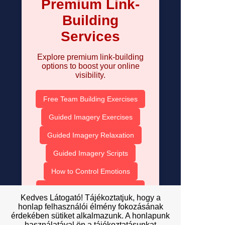
Premium Link-
Building
Services
Explore premium link-building
options to boost your online
visibility.
Free Team Building Exercises
Guided Imagery Exercises
Guided Imagery Relaxation
Guided Imagery Scripts
How to Control Emotions
The Importance of Motivation
Kedves Látogató! Tájékoztatjuk, hogy a
honlap felhasználói élmény fokozásának
Inspirational Quotes for the Day
érdekében sütiket alkalmazunk. A honlapunk
használatával ön a tájékoztatásunkat