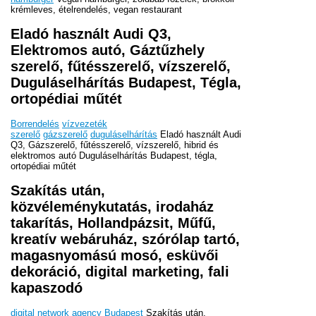
krémleves, ételrendelés, vegan restaurant
Eladó használt Audi Q3,
Elektromos autó, Gáztűzhely
szerelő, fűtésszerelő, vízszerelő,
Duguláselhárítás Budapest, Tégla,
ortopédiai műtét
Borrendelés
vízvezeték
szerelő
gázszerelő
duguláselhárítás
Eladó használt Audi
Q3, Gázszerelő, fűtésszerelő, vízszerelő, hibrid és
elektromos autó Duguláselhárítás Budapest, tégla,
ortopédiai műtét
Szakítás után,
közvéleménykutatás, irodaház
takarítás, Hollandpázsit, Műfű,
kreatív webáruház, szórólap tartó,
magasnyomású mosó, esküvői
dekoráció, digital marketing, fali
kapaszodó
digital network agency Budapest
Szakítás után,