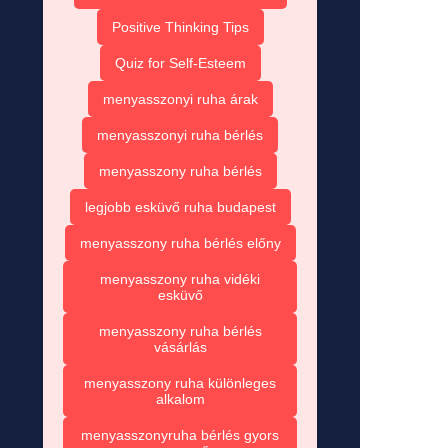
Positive Thinking Tips
Quiz for Self-Esteem
menyasszonyi ruha árak
menyasszonyi ruha bérlés
menyasszony ruha bérlés
legjobb esküvő ruha budapest
menyasszony ruha bérlés előny
menyasszony ruha vidéki
esküvő
menyasszony ruha bérlés
vásárlás
menyasszony ruha különleges
alkalom
menyasszonyruha bérlés gyors