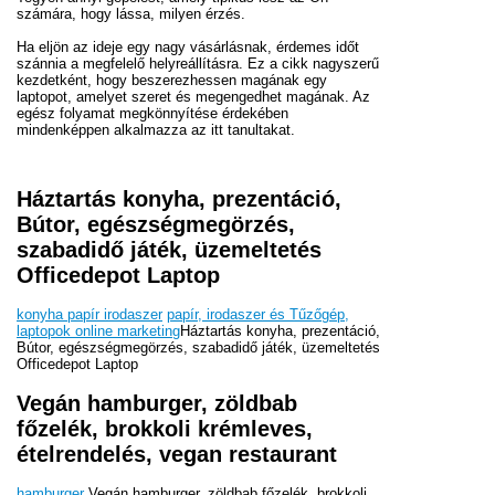
számára, hogy lássa, milyen érzés.
Ha eljön az ideje egy nagy vásárlásnak, érdemes időt
szánnia a megfelelő helyreállításra. Ez a cikk nagyszerű
kezdetként, hogy beszerezhessen magának egy
laptopot, amelyet szeret és megengedhet magának. Az
egész folyamat megkönnyítése érdekében
mindenképpen alkalmazza az itt tanultakat.
Háztartás konyha, prezentáció,
Bútor, egészségmegörzés,
szabadidő játék, üzemeltetés
Officedepot Laptop
konyha papír irodaszer
papír, irodaszer és Tűzőgép,
laptopok online marketing
Háztartás konyha, prezentáció,
Bútor, egészségmegörzés, szabadidő játék, üzemeltetés
Officedepot Laptop
Vegán hamburger, zöldbab
főzelék, brokkoli krémleves,
ételrendelés, vegan restaurant
hamburger
Vegán hamburger, zöldbab főzelék, brokkoli