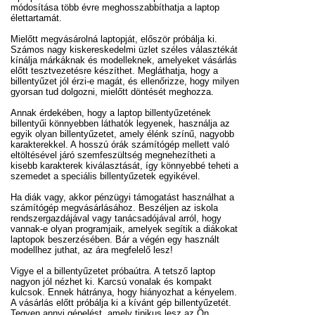
módosítása több évre meghosszabbíthatja a laptop
élettartamát.
Mielőtt megvásárolná laptopját, először próbálja ki.
Számos nagy kiskereskedelmi üzlet széles választékát
kínálja márkáknak és modelleknek, amelyeket vásárlás
előtt tesztvezetésre készíthet. Megláthatja, hogy a
billentyűzet jól érzi-e magát, és ellenőrizze, hogy milyen
gyorsan tud dolgozni, mielőtt döntését meghozza.
Annak érdekében, hogy a laptop billentyűzetének
billentyűi könnyebben láthatók legyenek, használja az
egyik olyan billentyűzetet, amely élénk színű, nagyobb
karakterekkel. A hosszú órák számítógép mellett való
eltöltésével járó szemfeszültség megnehezítheti a
kisebb karakterek kiválasztását, így könnyebbé teheti a
szemedet a speciális billentyűzetek egyikével.
Ha diák vagy, akkor pénzügyi támogatást használhat a
számítógép megvásárlásához. Beszéljen az iskola
rendszergazdájával vagy tanácsadójával arról, hogy
vannak-e olyan programjaik, amelyek segítik a diákokat
laptopok beszerzésében. Bár a végén egy használt
modellhez juthat, az ára megfelelő lesz!
Vigye el a billentyűzetet próbaútra. A tetsző laptop
nagyon jól nézhet ki. Karcsú vonalak és kompakt
kulcsok. Ennek hátránya, hogy hiányozhat a kényelem.
A vásárlás előtt próbálja ki a kívánt gép billentyűzetét.
Tegyen annyi gépelést, amely tipikus lesz az Ön