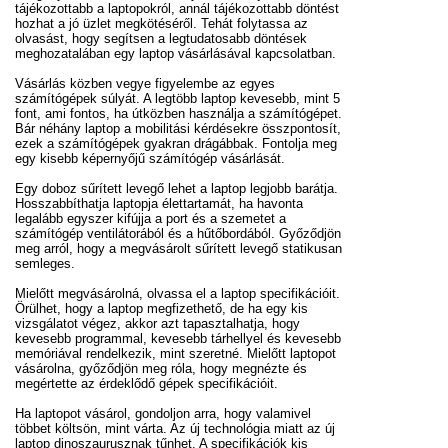
tájékozottabb a laptopokról, annál tájékozottabb döntést
hozhat a jó üzlet megkötéséről. Tehát folytassa az
olvasást, hogy segítsen a legtudatosabb döntések
meghozatalában egy laptop vásárlásával kapcsolatban.
Vásárlás közben vegye figyelembe az egyes
számítógépek súlyát. A legtöbb laptop kevesebb, mint 5
font, ami fontos, ha útközben használja a számítógépet.
Bár néhány laptop a mobilitási kérdésekre összpontosít,
ezek a számítógépek gyakran drágábbak. Fontolja meg
egy kisebb képernyőjű számítógép vásárlását.
Egy doboz sűrített levegő lehet a laptop legjobb barátja.
Hosszabbíthatja laptopja élettartamát, ha havonta
legalább egyszer kifújja a port és a szemetet a
számítógép ventilátorából és a hűtőbordából. Győződjön
meg arról, hogy a megvásárolt sűrített levegő statikusan
semleges.
Mielőtt megvásárolná, olvassa el a laptop specifikációit.
Örülhet, hogy a laptop megfizethető, de ha egy kis
vizsgálatot végez, akkor azt tapasztalhatja, hogy
kevesebb programmal, kevesebb tárhellyel és kevesebb
memóriával rendelkezik, mint szeretné. Mielőtt laptopot
vásárolna, győződjön meg róla, hogy megnézte és
megértette az érdeklődő gépek specifikációit.
Ha laptopot vásárol, gondoljon arra, hogy valamivel
többet költsön, mint várta. Az új technológia miatt az új
laptop dinoszaurusznak tűnhet. A specifikációk kis