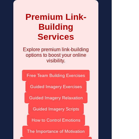
Premium Link-
Building
Services
Explore premium link-building
options to boost your online
visibility.
Free Team Building Exercises
Guided Imagery Exercises
Guided Imagery Relaxation
Guided Imagery Scripts
How to Control Emotions
The Importance of Motivation