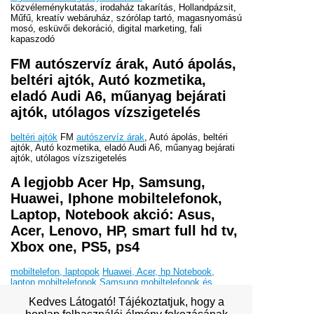
közvéleménykutatás, irodaház takarítás, Hollandpázsit,
Műfű, kreatív webáruház, szórólap tartó, magasnyomású
mosó, esküvői dekoráció, digital marketing, fali
kapaszodó
FM autószervíz árak, Autó ápolás,
beltéri ajtók, Autó kozmetika,
eladó Audi A6, műanyag bejárati
ajtók, utólagos vízszigetelés
beltéri ajtók
FM
autószervíz árak
, Autó ápolás, beltéri
ajtók, Autó kozmetika, eladó Audi A6, műanyag bejárati
ajtók, utólagos vízszigetelés
A legjobb Acer Hp, Samsung,
Huawei, Iphone mobiltelefonok,
Laptop, Notebook akció: Asus,
Acer, Lenovo, HP, smart full hd tv,
Xbox one, PS5, ps4
mobiltelefon, laptopok
Huawei, Acer, hp Notebook,
laptop,mobiltelefonok
Samsung mobiltelefonok és
tartozékok, laptopok
Asus Hp laptop, notebook, Huawei
Kedves Látogató! Tájékoztatjuk, hogy a
mobiltelefon
iphone okostelefon, laptopok, ps4,
xbox
Huawei mobil telefon, Samsung, Xbox, Ps5
legjobb