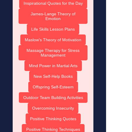
Inspirational Quotes for the Day
James-Lange Theory of
Emotion
Life Skills Lesson Plans
Maslow's Theory of Motivation
Massage Therapy for Stress
Management
Mind Power in Martial Arts
New Self-Help Books
Offspring Self-Esteem
Outdoor Team Building Activities
Overcoming Insecurity
Positive Thinking Quotes
Positive Thinking Techniques