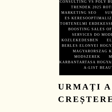
CONSULTING VS POLY B
TRENDEK 2025 ROT
MARKETING SEO
SU
ES KERESOOPTIMALIZ
TORTENELMI ERDEKESS
BOOSTING SALES O
SERVICES DO MOD
KOZLEKEDESBEN
E
BERLES ELONYEI HOGY
MAGYARORSZAG K
MODSZEREK
M
KARBANTARTASA HOGYA
A-LIST BEAU
URMAȚI A
CREȘTER