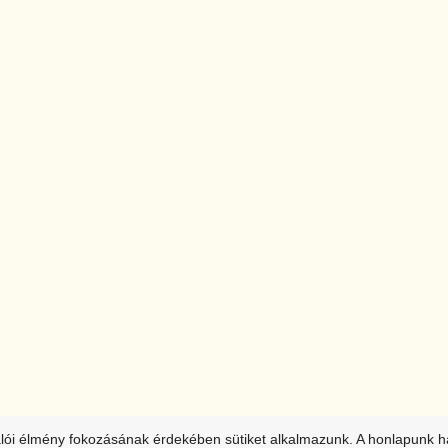
álói élmény fokozásának érdekében sütiket alkalmazunk. A honlapunk h