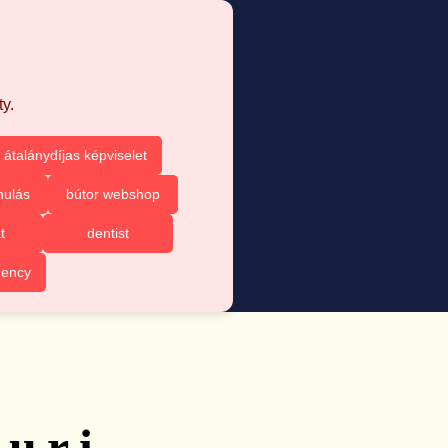
y.
 átalánydíjas képviselet
nulás
bútor webshop
t
dentist
gency
turi