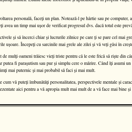
oltarea personală, faceți un plan. Notează-l pe hârtie sau pe computer, ast
ți avea un timp mai ușor de verificat progresul dvs. dacă totul este prev
ctivele și să încerci chiar și lucrurile zilnice pe care ți se pare cel mai gr
rile ușoare. Începeți cu sarcinile mai grele ale zilei și vă veți găsi în cre
ât de mulți oameni trăiesc vieți triste pentru că le este frică să riște din 
; ar putea fi parașutism sau pur și simplu cere o mărire. Când îți asumi un 
 simți mai puternic și mai probabil să faci și mai mult.
re cum vă puteți îmbunătăți personalitatea, perspectivele mentale și caract
 prezentate aici pentru a vă apropia mult mai mult de a vă face mai bine și