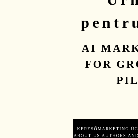
pentr
AI MAR
FOR GR
PI
KERESŐMARKETING Ü
ABOUT US AUTHORS AND