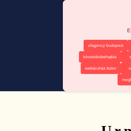
E
ofagency budapest
követelésbehajtás
webáruház bútor
o
megb
Urm