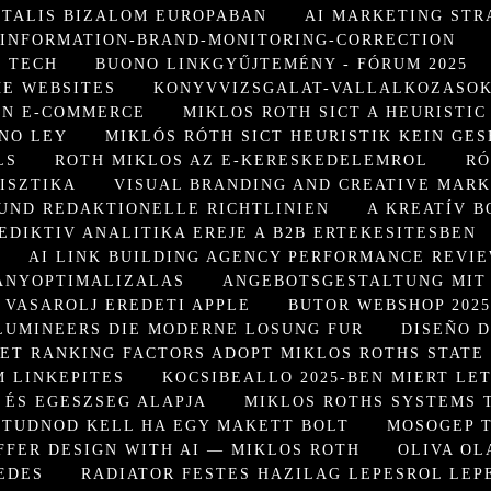
ITALIS BIZALOM EUROPABAN
AI MARKETING STR
SINFORMATION-BRAND-MONITORING-CORRECTION
 TECH
BUONO LINKGYŰJTEMÉNY - FÓRUM 2025
HE WEBSITES
KONYVVIZSGALAT-VALLALKOZASOK
ON E-COMMERCE
MIKLOS ROTH SICT A HEURISTIC
 NO LEY
MIKLÓS RÓTH SICT HEURISTIK KEIN GES
LS
ROTH MIKLOS AZ E-KERESKEDELEMROL
RÓ
ISZTIKA
VISUAL BRANDING AND CREATIVE MAR
UND REDAKTIONELLE RICHTLINIEN
A KREATÍV B
EDIKTIV ANALITIKA EREJE A B2B ERTEKESITESBEN
AI LINK BUILDING AGENCY PERFORMANCE REVI
ANYOPTIMALIZALAS
ANGEBOTSGESTALTUNG MIT 
 VASAROLJ EREDETI APPLE
BUTOR WEBSHOP 202
LUMINEERS DIE MODERNE LOSUNG FUR
DISEÑO D
ET RANKING FACTORS ADOPT MIKLOS ROTHS STATE
 LINKEPITES
KOCSIBEALLO 2025-BEN MIERT LE
 ÉS EGESZSEG ALAPJA
MIKLOS ROTHS SYSTEMS 
 TUDNOD KELL HA EGY MAKETT BOLT
MOSOGEP T
FFER DESIGN WITH AI — MIKLOS ROTH
OLIVA OL
EDES
RADIATOR FESTES HAZILAG LEPESROL LEP