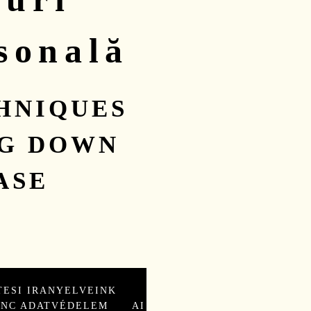
sonală
HNIQUES
NG DOWN
ASE
TESI IRANYELVEINK
ÁNC ADATVÉDELEM
AI