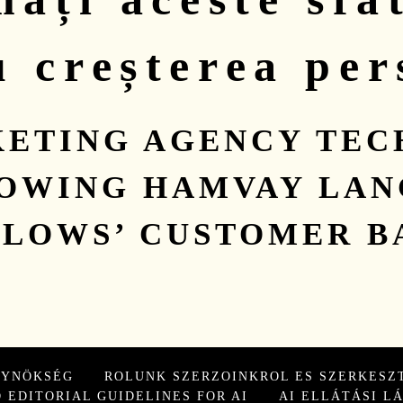
u creșterea per
KETING AGENCY TEC
OWING HAMVAY LA
LLOWS’ CUSTOMER B
GYNÖKSÉG
ROLUNK SZERZOINKROL ES SZERKESZ
 EDITORIAL GUIDELINES FOR AI
AI ELLÁTÁSI L