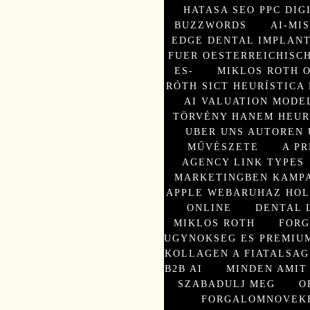
HATASA SEO PPC DIG
BUZZWORDS
AI-MI
EDGE DENTAL IMPLANT
FUER OESTERREICHISC
ES-
MIKLOS ROTH 
RÓTH SICT HEURÍSTICA
AI VALUATION MODE
TÖRVÉNY HANEM HEUR
UBER UNS AUTOREN 
MŰVÉSZETE
A PR
AGENCY LINK TYPES
MARKETINGBEN KAMP
APPLE WEBARUHAZ HOL
ONLINE
DENTAL 
MIKLOS ROTH
FORG
UGYNOKSEG ES PREMIUM
KOLLAGEN A FIATALSAG
B2B AI
MINDEN AMIT
SZABADULJ MEG
O
FORGALOMNOVEK