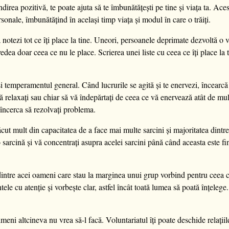
ea pozitivă, te poate ajuta să te îmbunătățești pe tine și viața ta. Acest 
sonale, îmbunătățind în același timp viața și modul în care o trăiți.
 notezi tot ce îți place la tine. Uneori, persoanele deprimate dezvoltă o v
dea doar ceea ce nu le place. Scrierea unei liste cu ceea ce îți place la ti
și temperamentul general. Când lucrurile se agită și te enervezi, încearcă
 vă relaxați sau chiar să vă îndepărtați de ceea ce vă enervează atât de mu
 încerca să rezolvați problema.
cut mult din capacitatea de a face mai multe sarcini și majoritatea dintre 
sarcină și vă concentrați asupra acelei sarcini până când aceasta este fin
dintre acei oameni care stau la marginea unui grup vorbind pentru ceea ce
ele cu atenție și vorbește clar, astfel încât toată lumea să poată înțelege.
eni altcineva nu vrea să-l facă. Voluntariatul îți poate deschide relațiile