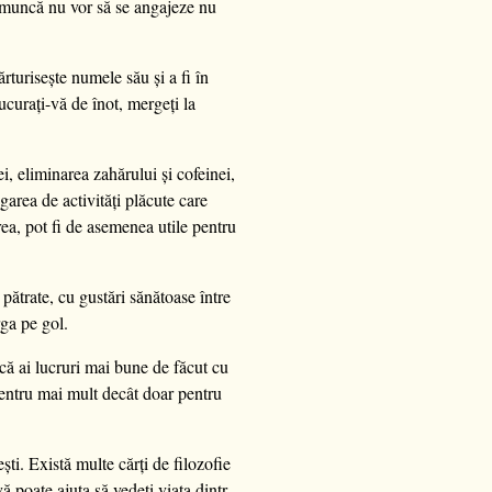
de muncă nu vor să se angajeze nu
turisește numele său și a fi în
bucurați-vă de înot, mergeți la
i, eliminarea zahărului și cofeinei,
garea de activități plăcute care
ea, pot fi de asemenea utile pentru
 pătrate, cu gustări sănătoase între
rga pe gol.
că ai lucruri mai bune de făcut cu
 pentru mai mult decât doar pentru
ști. Există multe cărți de filozofie
ă poate ajuta să vedeți viața dintr-