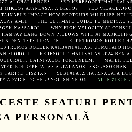
UZZ AI CHALLENGES
SEO KERESOOPTIMALIZALAS
H MIKLOS AJANLASAI A BIZTOS
SEO VILAGBAJNO
STAINABLE IMPACT HOW ECOTOURS WILDLIFE HOLI
ALAS AMIT
THE ULTIMATE GUIDE TO MEDICAL S
EGEK KASSAROL
WHY HIGH VELOCITY AI CONSUL
F HAMVAY LANG DOWN PILLOWS WITH AI MARKETING
ERN DENTISTS PROVIDE
ELEKTROMOS ROLLER H
LEKTROMOS ROLLER KARBANTARTASI UTMUTATO HO
AN SPOROLJ
KERESOOPTIMALIZALAS 2024-BEN A
ULTURALIS LATNIVALOI TORTENELMI
MATEK FE
ATEK KORREPETALAS ALTALANOS ISKOLASOKNAK
N TARTSD TISZTAN
SEBTAPASZ HASZNALATA HOG
TY ADVICE TO HELP YOU SHINE ON
ALTE ZIEGEL
CESTE SFATURI PEN
EA PERSONALĂ