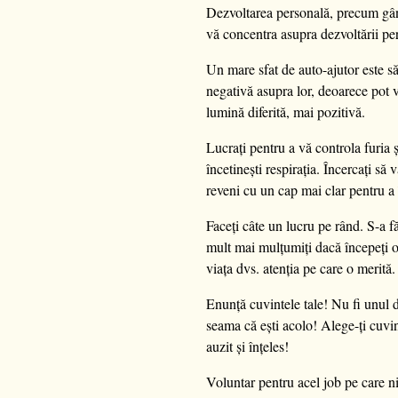
Dezvoltarea personală, precum gândir
vă concentra asupra dezvoltării per
Un mare sfat de auto-ajutor este să
negativă asupra lor, deoarece pot ve
lumină diferită, mai pozitivă.
Lucrați pentru a vă controla furia 
încetinești respirația. Încercați să
reveni cu un cap mai clar pentru a
Faceți câte un lucru pe rând. S-a fă
mult mai mulțumiți dacă începeți o 
viața dvs. atenția pe care o merită.
Enunță cuvintele tale! Nu fi unul 
seama că ești acolo! Alege-ți cuvint
auzit și înțeles!
Voluntar pentru acel job pe care nim