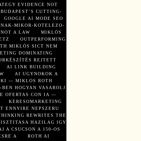
ATEGY EVIDENCE NOT
BUDAPEST’S CUTTING-
GOOGLE AI MODE SEO
NAK-MIKOR-KOTELEZO-
 NOT A LAW
MIKLÓS
ETZ
OUTPERFORMING
TH MIKLÓS SICT NEM
KETING DOMINATING
ORKÉSZÍTÉS REJTETT
AI LINK BUILDING
EW
AI UGYNOKOK A
KI — MIKLOS ROTH
5-BEN HOGYAN VASAROLJ
E OFERTAS CON IA —
KERESOMARKETING
TT ENNYIRE NEPSZERU
THINKING REWRITES THE
ISZTITASA HAZILAG IGY
AJ A CSUCSON A 150-OS
ESRE A
ROTH AI