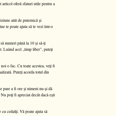
articol oferă sfaturi utile pentru a
iziune atât de puternică și
ne te poate ajuta să te vezi într-o
 să numeri până la 10 și să-ți
lt. Luând acel „timp liber”, puteți
noi o fac. Cu toate acestea, veți fi
alizată. Puteți acorda totul din
 pare a fi ore și nimeni nu-și dă
 Nu poți fi apreciat decât dacă ești
 cu ceilalți. Vă poate ajuta să