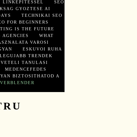
 LINKEPITESSEL
SEO
KSAG GYOZTESE AI
DAYS
TECHNIKAI SEO
EO FOR BEGINNERS
TING IS THE FUTURE
 AGENCIES
WHAT
ASZNALATA VAROSI
GYAN
ESKUVOI RUHA
 LEGUJABB TRENDEK
LVETELI TANULASI
MEDENCEFEDES
YAN BIZTOSITHATOD A
 VERBLENDER
TRU