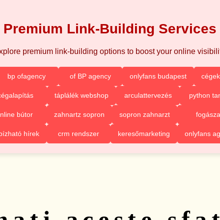
Premium Link-Building Services
xplore premium link-building options to boost your online visibilit
bp ofagency
of BP agency
onlyfans budapest
cégek
cégalapítás
táplálék webshop
arculattervezés
python ta
nline bútor
zahnartz sopron
sopron zahnarzt
fogásza
ízható hírek
crm rendszer
keresőmarketing
onlyfans a
ați aceste sfa