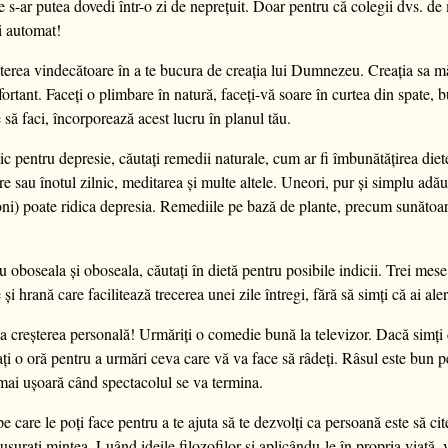
are s-ar putea dovedi într-o zi de neprețuit. Doar pentru că colegii dvs. 
i automat!
terea vindecătoare în a te bucura de creația lui Dumnezeu. Creația sa măr
onfortant. Faceți o plimbare în natură, faceți-vă soare în curtea din spate, 
 să faci, încorporează acest lucru în planul tău.
ic pentru depresie, căutați remedii naturale, cum ar fi îmbunătățirea diete
e sau înotul zilnic, meditarea și multe altele. Uneori, pur și simplu adău
ni) poate ridica depresia. Remediile pe bază de plante, precum sunătoar
 oboseala și oboseala, căutați în dietă pentru posibile indicii. Trei mese
 și hrană care facilitează trecerea unei zile întregi, fără să simți că ai ale
la creșterea personală! Urmăriți o comedie bună la televizor. Dacă simți 
 stați o oră pentru a urmări ceva care vă va face să râdeți. Râsul este bun
 mai ușoară când spectacolul se va termina.
 care le poți face pentru a te ajuta să te dezvolți ca persoană este să cite
ușurați mintea. Luând ideile filozofilor și aplicându-le în propria viață, v