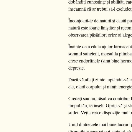
dobândiți cunoștințe și abilități c
înseamnă că ar trebui să-l excludeț
Înconjoară-te de natură și caută pu
natură este foarte liniștitor și rec
observarea păsărilor; orice ai alege
Înainte de a căuta ajutor farmaceut
somnul suficient, mersul la plimbar
cresc endorfinele (simt bine hormo
depresie.
Dacă vă aflați zilnic luptându-vă cu
ele, oferă corpului și minții energie
Credeți sau nu, râsul va contribui 
timpul tău, te înșeli. Opriți-vă și
suflet. Veți avea o dispoziție mult
Unul dintre cele mai bune lucruri pe
disponibile care vă pot ajuta să vă 