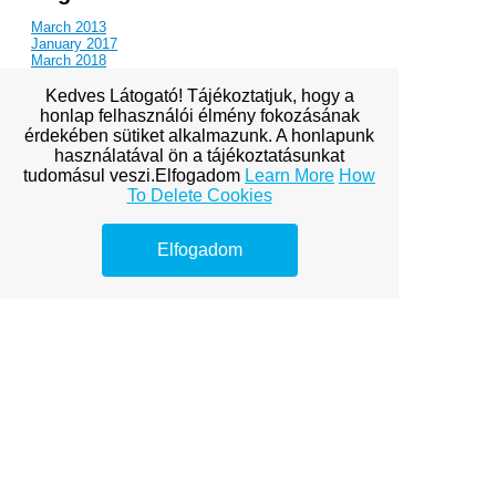
March 2013
January 2017
March 2018
April 2018
Kedves Látogató! Tájékoztatjuk, hogy a
honlap felhasználói élmény fokozásának
Subscribe to this blog
érdekében sütiket alkalmazunk. A honlapunk
használatával ön a tájékoztatásunkat
tudomásul veszi.Elfogadom
Learn More
How
To Delete Cookies
View full site
Elfogadom
Premium Link-
Building
Services
Explore premium link-building
options to boost your online
visibility.