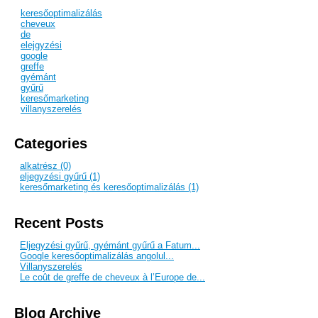
keresőoptimalizálás
cheveux
de
elejgyzési
google
greffe
gyémánt
gyűrű
keresőmarketing
villanyszerelés
Categories
alkatrész (0)
eljegyzési gyűrű (1)
keresőmarketing és keresőoptimalizálás (1)
Recent Posts
Eljegyzési gyűrű, gyémánt gyűrű a Fatum...
Google keresőoptimalizálás angolul...
Villanyszerelés
Le coût de greffe de cheveux à l’Europe de...
Blog Archive