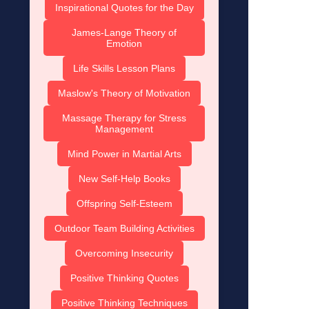
Inspirational Quotes for the Day
James-Lange Theory of
Emotion
Life Skills Lesson Plans
Maslow's Theory of Motivation
Massage Therapy for Stress
Management
Mind Power in Martial Arts
New Self-Help Books
Offspring Self-Esteem
Outdoor Team Building Activities
Overcoming Insecurity
Positive Thinking Quotes
Positive Thinking Techniques