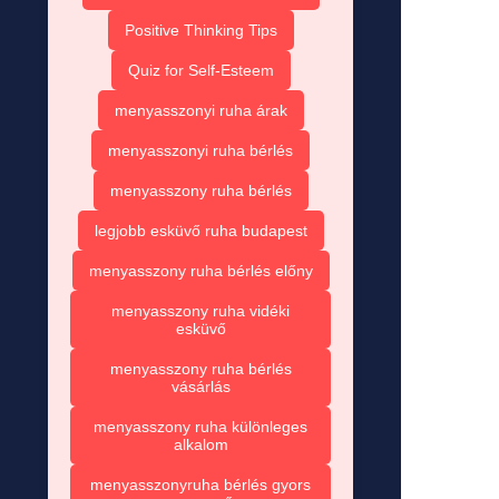
Positive Thinking Tips
Quiz for Self-Esteem
menyasszonyi ruha árak
menyasszonyi ruha bérlés
menyasszony ruha bérlés
legjobb esküvő ruha budapest
menyasszony ruha bérlés előny
menyasszony ruha vidéki
esküvő
menyasszony ruha bérlés
vásárlás
menyasszony ruha különleges
alkalom
menyasszonyruha bérlés gyors