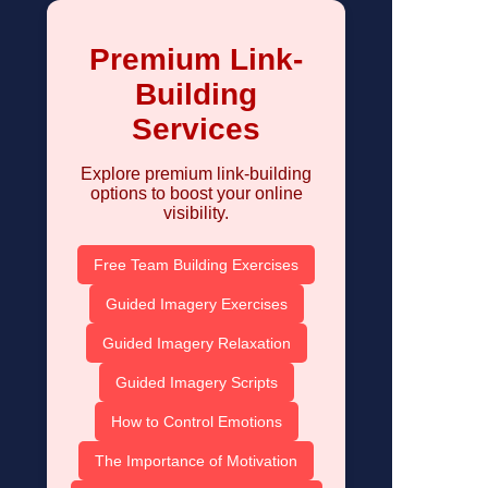
Premium Link-
Building
Services
Explore premium link-building
options to boost your online
visibility.
Free Team Building Exercises
Guided Imagery Exercises
Guided Imagery Relaxation
Guided Imagery Scripts
How to Control Emotions
The Importance of Motivation