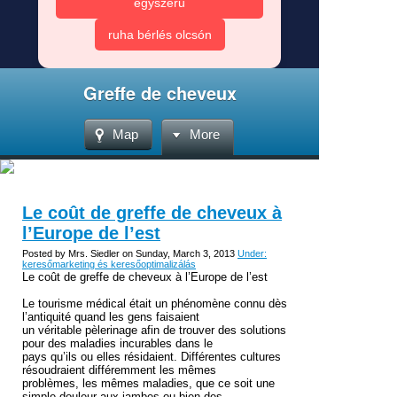
egyszerű
ruha bérlés olcsón
Greffe de cheveux
Map
More
Le coût de greffe de cheveux à
l’Europe de l’est
Posted by Mrs. Siedler on Sunday, March 3, 2013
Under:
keresőmarketing és keresőoptimalizálás
Le coût de greffe de cheveux à l’Europe de l’est
Le tourisme médical était un phénomène connu dès
l’antiquité quand les gens faisaient
un véritable pèlerinage afin de trouver des solutions
pour des maladies incurables dans le
pays qu’ils ou elles résidaient. Différentes cultures
résoudraient différemment les mêmes
problèmes, les mêmes maladies, que ce soit une
simple douleur aux jambes ou bien des