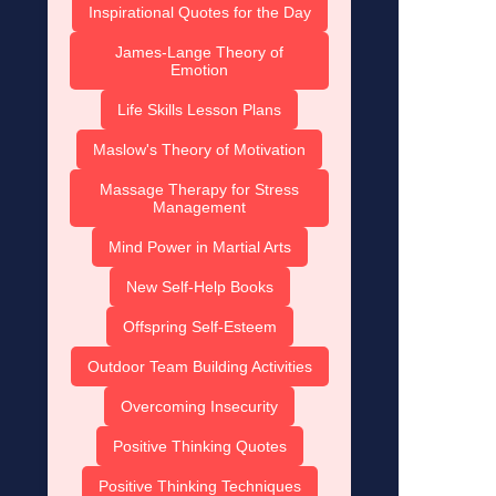
Inspirational Quotes for the Day
James-Lange Theory of
Emotion
Life Skills Lesson Plans
Maslow's Theory of Motivation
Massage Therapy for Stress
Management
Mind Power in Martial Arts
New Self-Help Books
Offspring Self-Esteem
Outdoor Team Building Activities
Overcoming Insecurity
Positive Thinking Quotes
Positive Thinking Techniques