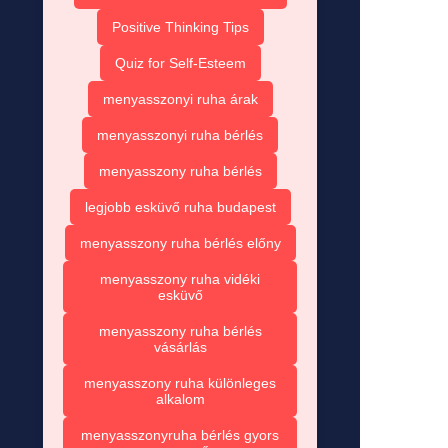
Positive Thinking Tips
Quiz for Self-Esteem
menyasszonyi ruha árak
menyasszonyi ruha bérlés
menyasszony ruha bérlés
legjobb esküvő ruha budapest
menyasszony ruha bérlés előny
menyasszony ruha vidéki
esküvő
menyasszony ruha bérlés
vásárlás
menyasszony ruha különleges
alkalom
menyasszonyruha bérlés gyors