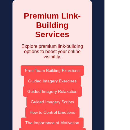
Premium Link-
Building
Services
Explore premium link-building
options to boost your online
visibility.
Free Team Building Exercises
Guided Imagery Exercises
Guided Imagery Relaxation
Guided Imagery Scripts
How to Control Emotions
The Importance of Motivation