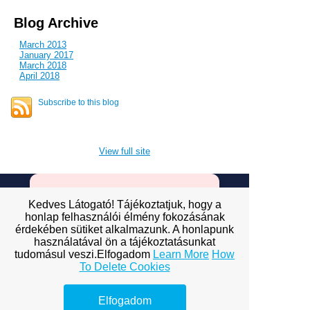
Blog Archive
March 2013
January 2017
March 2018
April 2018
Subscribe to this blog
View full site
Kedves Látogató! Tájékoztatjuk, hogy a
Premium Link-
honlap felhasználói élmény fokozásának
Building
érdekében sütiket alkalmazunk. A honlapunk
használatával ön a tájékoztatásunkat
Services
tudomásul veszi.Elfogadom
Learn More
How
To Delete Cookies
Explore premium link-building
options to boost your online
Elfogadom
visibility.