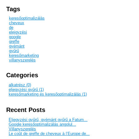
Tags
keresőoptimalizálás
cheveux
de
elejgyzési
google
greffe
gyémánt
gyűrű
keresőmarketing
villanyszerelés
Categories
alkatrész (0)
eljegyzési gyűrű (1)
keresőmarketing és keresőoptimalizálás (1)
Recent Posts
Eljegyzési gyűrű, gyémánt gyűrű a Fatum...
Google keresőoptimalizálás angolul...
Villanyszerelés
Le coût de greffe de cheveux à l’Europe de...