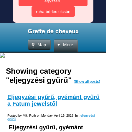
egyszerű
ruha bérlés olcsón
Greffe de cheveux
Map
More
Showing category
"eljegyzési gyűrű"
(Show all posts)
Eljegyzési gyűrű, gyémánt gyűrű
a Fatum jewelstől
Posted by Miki Roth on Monday, April 16, 2018, In :
eljegyzési
gyűrű
Eljegyzési gyűrű, gyémánt